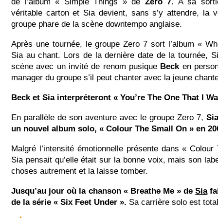
de l’album « Simple Things » de
Zero 7
. A sa sorti
véritable carton et Sia devient, sans s’y attendre, la v
groupe phare de la scène downtempo anglaise.
Après une tournée, le groupe Zero 7 sort l’album « Wh
Sia au chant. Lors de la dernière date de la tournée, S
scène avec un invité de renom pusique
Beck
en perso
manager du groupe s’il peut chanter avec la jeune chant
Beck et Sia interpréteront « You’re The One That I W
En parallèle de son aventure avec le groupe Zero 7,
Sia
un nouvel album solo, « Colour The Small On » en 20
Malgré l’intensité émotionnelle présente dans « Colou
Sia pensait qu’elle était sur la bonne voix, mais son labe
choses autrement et la laisse tomber.
Jusqu’au jour où la chanson « Breathe Me » de
Sia
fa
de la série « Six Feet Under ».
Sa carrière solo est tota