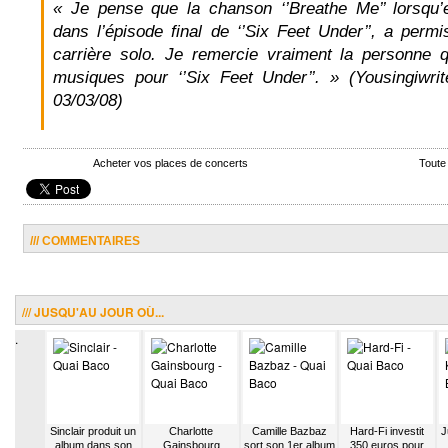
« Je pense que la chanson ‘’Breathe Me’’ lorsqu’
dans l’épisode final de ‘’Six Feet Under’’, a perm
carrière solo. Je remercie vraiment la personne q
musiques pour ‘’Six Feet Under’’. » (Yousingiwrit
03/03/08)
Acheter vos places de concerts
Toute
/// COMMENTAIRES
/// JUSQU'AU JOUR OÙ...
.
uccino
Sinclair produit un
Charlotte
Camille Bazbaz
Hard-Fi investit
J
 sur la
album dans son
Gainsbourg
sort son 1er album
350 euros pour