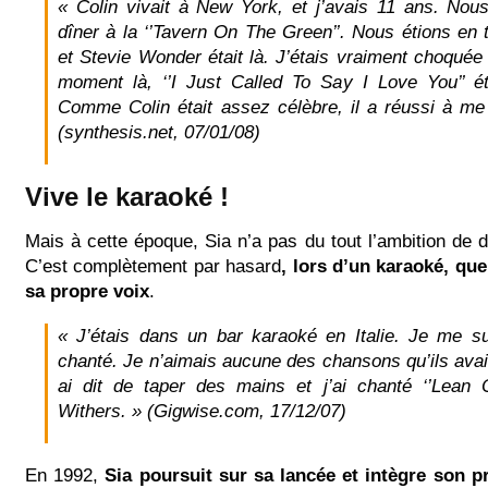
« Colin vivait à New York, et j’avais 11 ans. No
dîner à la ‘’Tavern On The Green’’. Nous étions en 
et Stevie Wonder était là. J’étais vraiment choquée
moment là, ‘’I Just Called To Say I Love You’’ é
Comme Colin était assez célèbre, il a réussi à me 
(synthesis.net, 07/01/08)
Vive le karaoké !
Mais à cette époque, Sia n’a pas du tout l’ambition de 
C’est complètement par hasard
, lors d’un karaoké, que
sa propre voix
.
« J’étais dans un bar karaoké en Italie. Je me sui
chanté. Je n’aimais aucune des chansons qu’ils avai
ai dit de taper des mains et j’ai chanté ‘’Lean 
Withers. » (Gigwise.com, 17/12/07)
En 1992,
Sia poursuit sur sa lancée et intègre son 