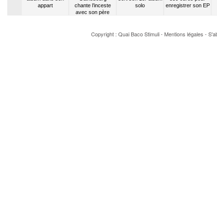
e Kheops
appart
chante l’inceste
solo
enregistrer son EP
avec son père
Copyright : Quai Baco
Stimuli
-
Mentions légales
-
S'a