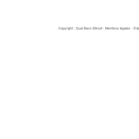
Copyright : Quai Baco
Stimuli
-
Mentions légales
-
S'a