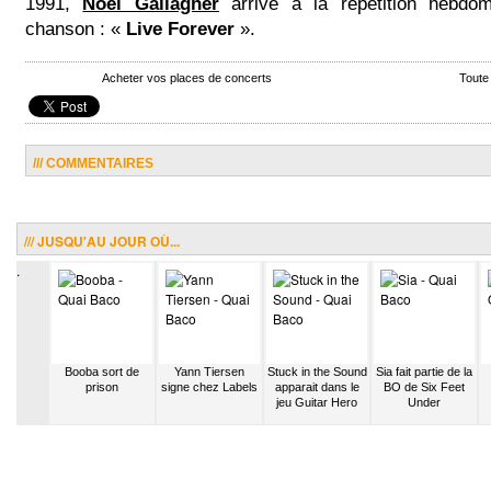
1991,
Noel Gallagher
arrive à la répétition hebdo
chanson : «
Live Forever
».
Acheter vos places de concerts
Toute
/// COMMENTAIRES
/// JUSQU'AU JOUR OÙ...
.
 Bruel
Booba sort de
Yann Tiersen
Stuck in the Sound
Sia fait partie de la
 l’armée
prison
signe chez Labels
apparait dans le
BO de Six Feet
jeu Guitar Hero
Under