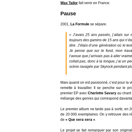
Wax Tailor
fait venir en France.
Pause
2001,
La Formule
se sépare.
« J’avais 25 ans passés, j’allais sur
toujours des gamins de 15 ans qui n’ét
dire. J’étais d’une génération où le tex
Je pense que sur le fond, mon travail
t’avoue que j’arrivais pas à aller vraim
collait pas, donc à la longue, j’ai un pe
scène ravagée par Skyrock pendant pl
Mais quand on est passionné, c’est pour la v
remette à travailler. Il se penche sur le pr
premier EP avec
Charlotte Savary
au chant
mélange des genres qui correspond davantag
Le premier album ne tarde pas à sortir, en 
de 20 000 exemplaires. On y retrouve des ré
de
« Que sera sera »
.
Le projet se fait remarquer par son original