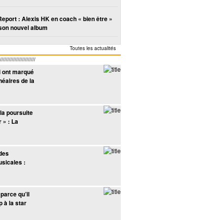
Report : Alexis HK en coach « bien être »
son nouvel album
Toutes les actualités
////////////////////
i ont marqué
néaires de la
la poursuite
 » : La
des
sicales :
parce qu’il
 à la star