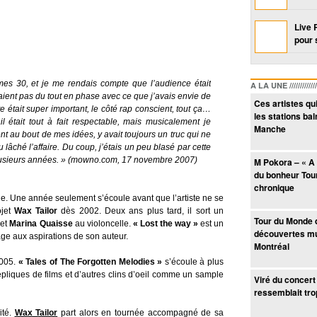
Live 
pour 
 mes 30, et je me rendais compte que l’audience était
A LA UNE /////////////////
aient pas du tout en phase avec ce que j’avais envie de
Ces artistes qu
te était super important, le côté rap conscient, tout ça…
les stations bal
 était tout à fait respectable, mais musicalement je
Manche
ent au bout de mes idées, y avait toujours un truc qui ne
u lâché l’affaire. Du coup, j’étais un peu blasé par cette
usieurs années. »
(mowno.com, 17 novembre 2007)
M Pokora – « A 
du bonheur Tour
chronique
ie. Une année seulement s’écoule avant que l’artiste ne se
ojet
Wax Tailor
dès 2002. Deux ans plus tard, il sort un
Tour du Monde 
 et
Marina Quaisse
au violoncelle.
« Lost the way »
est un
découvertes mu
e aux aspirations de son auteur.
Montréal
2005.
« Tales of The Forgotten Melodies »
s’écoule à plus
pliques de films et d’autres clins d’oeil comme un sample
Viré du concert 
ressemblait trop
ité.
Wax Tailor
part alors en tournée accompagné de sa