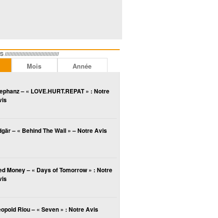
//////////////////////////////
Mois
Année
lephanz – « LOVE.HURT.REPAT » : Notre
vis
gär – « Behind The Wall » – Notre Avis
ed Money – « Days of Tomorrow » : Notre
vis
opold Riou – « Seven » : Notre Avis