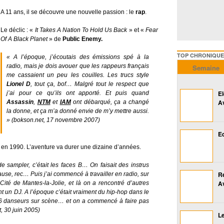
A 11 ans, il se découvre une nouvelle passion : le
rap
.
Le déclic : «
It Takes A Nation To Hold Us Back
» et «
Fear
Of A Black Planet
» de
Public Enemy.
TOP CHRONIQUES ///////
« A l’époque, j’écoutais des émissions spé à la
radio, mais je dois avouer que les rappeurs français
Semaine
me cassaient un peu les couilles. Les trucs style
Lionel D
, tout ça, bof… Malgré tout le respect que
E
j’ai pour ce qu’ils ont apporté. Et puis quand
A
Assassin
,
NTM
et
IAM
ont débarqué, ça a changé
la donne, et ça m’a donné envie de m’y mettre aussi.
»
(bokson.net, 17 novembre 2007)
Ed
en 1990. L’aventure va durer une dizaine d’années.
de sampler, c’était les faces B… On faisait des instrus
R
ause, rec… Puis j’ai commencé à travailler en radio, sur
A
Cité de Mantes-la-Jolie, et là on a rencontré d’autres
ant un DJ. A l’époque c’était vraiment du hip-hop dans le
, 6 danseurs sur scène… et on a commencé à faire pas
 30 juin 2005)
Le