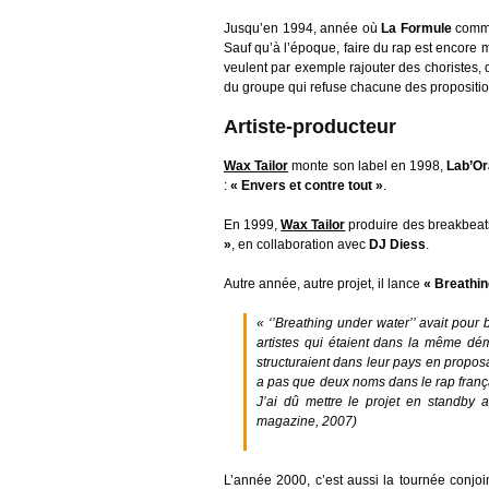
Jusqu’en 1994, année où
La Formule
comme
Sauf qu’à l’époque, faire du rap est encore m
veulent par exemple rajouter des choristes, d
du groupe qui refuse chacune des propositio
Artiste-producteur
Wax Tailor
monte son label en 1998,
Lab’Or
:
« Envers et contre tout »
.
En 1999,
Wax Tailor
produire des breakbeats.
»
, en collaboration avec
DJ Diess
.
Autre année, autre projet, il lance
« Breathin
« ‘’Breathing under water’’ avait pour
artistes qui étaient dans la même dé
structuraient dans leur pays en proposan
a pas que deux noms dans le rap françai
J’ai dû mettre le projet en standby a
magazine, 2007)
L’année 2000, c’est aussi la tournée conjo