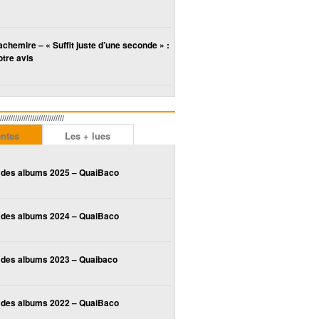
chemire – « Suffit juste d’une seconde » :
tre avis
////////////////////////
entes
Les + lues
 des albums 2025 – QuaiBaco
 des albums 2024 – QuaiBaco
 des albums 2023 – Quaibaco
 des albums 2022 – QuaiBaco