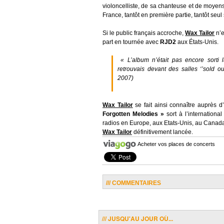
violoncelliste, de sa chanteuse et de moyen
France, tantôt en première partie, tantôt seul
Si le public français accroche,
Wax Tailor
n’e
part en tournée avec
RJD2
aux États-Unis.
« L’album n’était pas encore sorti
retrouvais devant des salles ‘’sold o
2007)
Wax Tailor
se fait ainsi connaître auprès d
Forgotten Melodies »
sort à l’internation
radios en Europe, aux Etats-Unis, au Canada 
Wax Tailor
définitivement lancée.
Acheter vos places de concerts
/// COMMENTAIRES
/// JUSQU'AU JOUR OÙ...