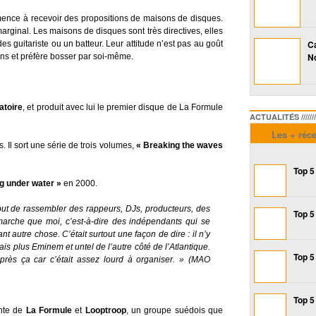
nce à recevoir des propositions de maisons de disques.
arginal. Les maisons de disques sont très directives, elles
Ca
es guitariste ou un batteur. Leur attitude n’est pas au goût
No
ns et préfère bosser par soi-même.
atoire
, et produit avec lui le premier disque de La Formule
ACTUALITÉS /////////////
Les + réc
 Il sort une série de trois volumes,
« Breaking the waves
Top 5
g under water »
en 2000.
 but de rassembler des rappeurs, DJs, producteurs, des
Top 5
marche que moi, c’est-à-dire des indépendants qui se
t autre chose. C’était surtout une façon de dire : il n’y
s plus Eminem et untel de l’autre côté de l’Atlantique.
Top 5
près ça car c’était assez lourd à organiser. »
(MAO
Top 5
inte de
La Formule
et
Looptroop
, un groupe suédois que