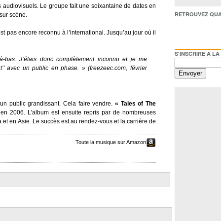
s audiovisuels. Le groupe fait une soixantaine de dates en
RETROUVEZ QUAI BACO /
 sur scène.
st pas encore reconnu à l’international. Jusqu’au jour où il
S'INSCRIRE A LA NEWSL
 là-bas. J’étais donc complètement inconnu et je me
ut’’ avec un public en phase. »
(freezeec.com, février
’un public grandissant. Cela faire vendre.
« Tales of The
al en 2006. L’album est ensuite repris par de nombreuses
et en Asie. Le succès est au rendez-vous et la carrière de
Toute la musique sur Amazon