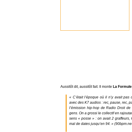
Aussitôt dit, aussitôt fait. Il monte
La Formule
« C’était l’époque où il n’y avait pas 
avec des K7 audios : rec, pause, rec, p
l’émission hip-hop de Radio Droit de 
gens. On a grossi le collectif en rajout
sens « posse » : on avait 2 graffeurs
mal de dates jusqu’en 94. »
(90bpm.net,