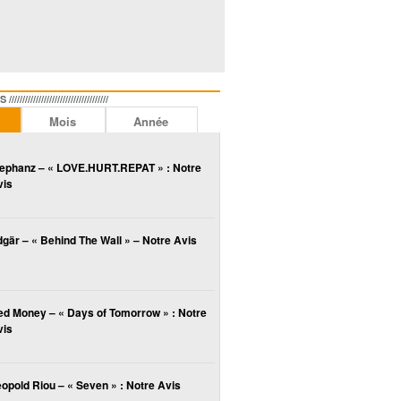
//////////////////////////////
Mois
Année
lephanz – « LOVE.HURT.REPAT » : Notre
vis
gär – « Behind The Wall » – Notre Avis
ed Money – « Days of Tomorrow » : Notre
vis
opold Riou – « Seven » : Notre Avis