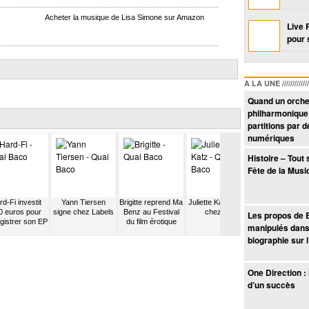
Acheter la musique de Lisa Simone sur Amazon
Live 
pour 
A LA UNE /////////////////
Quand un orche
philharmonique
partitions par d
numériques
Histoire – Tout 
Fête de la Musi
d-Fi investit
Yann Tiersen
Brigitte reprend Ma
Juliette Katz signe
Sean Lennon
0 euros pour
signe chez Labels
Benz au Festival
chez AZ
chante ses
Les propos de 
gistrer son EP
du film érotique
chansons à Ad
manipulés dans
Yauch
biographie sur l
One Direction :
d’un succès