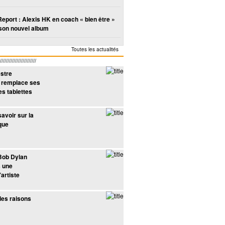
Report : Alexis HK en coach « bien être »
son nouvel album
Toutes les actualités
////////////////////
stre
 remplace ses
es tablettes
savoir sur la
que
Anaïs monte son
Alicia Keys
Aurélie Maggiori
Serge Gainsbourg
Robbi
One Woman Song
emprunte une intro
s’initie à la guitare
invite ses
intègr
Bob Dylan
am
à Frédéric Chopin
avec Mark
collègues chez lui
 une
Maggiori
’artiste
 les raisons