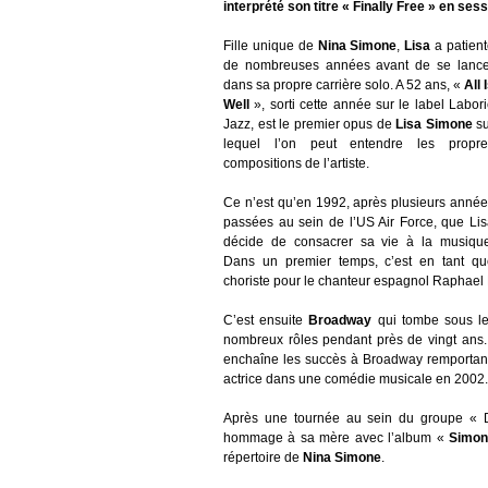
interprété son titre « Finally Free » en ses
Fille unique de
Nina Simone
,
Lisa
a patien
de nombreuses années avant de se lance
dans sa propre carrière solo. A 52 ans, «
All 
Well
», sorti cette année sur le label Labor
Jazz, est le premier opus de
Lisa Simone
su
lequel l’on peut entendre les propre
compositions de l’artiste.
Ce n’est qu’en 1992, après plusieurs anné
passées au sein de l’US Air Force, que Li
décide de consacrer sa vie à la musique
Dans un premier temps, c’est en tant qu
choriste pour le chanteur espagnol Raphael 
C’est ensuite
Broadway
qui tombe sous le
nombreux rôles pendant près de vingt ans.
enchaîne les succès à Broadway remportan
actrice dans une comédie musicale en 2002.
Après une tournée au sein du groupe « 
hommage à sa mère avec l’album «
Simon
répertoire de
Nina Simone
.