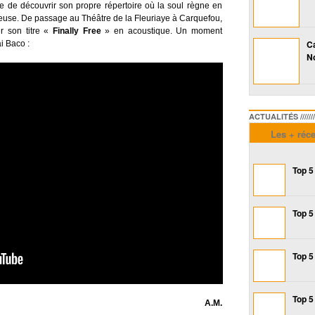
se de découvrir son propre répertoire où la soul règne en
nteuse. De passage au Théâtre de la Fleuriaye à Carquefou,
r son titre «
Finally Free
» en acoustique. Un moment
Ca
i Baco :
No
ACTUALITÉS /////////////
Les + réc
Top 5
Top 5
Top 5
Top 5
A.M.