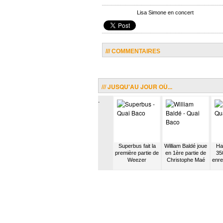
Lisa Simone en concert
/// COMMENTAIRES
/// JUSQU'AU JOUR OÙ...
.
uvre
Camille Bazbaz
Ben l’Oncle Soul
Superbus fait la
William Baldé joue
Har
lanc :
sort son 1er album
fait son premier
première partie de
en 1ère partie de
35
m
solo
concert solo à
Weezer
Christophe Maé
enre
l’Opus Café