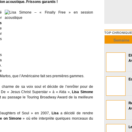
sion acoustique. Frissons garantis !
té
r
Is
ie
TOP CHRONIQUES ///////
r
s
Semaine
E
es
A
sa
.
e
Martos, que l’Américaine fait ses premières gammes.
Ed
 charme de sa voix soul et décide de l’enrôler pour de
 De « Jesus Christ Superstar » à « Aïda »,
Lisa Simone
t au passage le Touring Broadway Award de la meilleure
R
A
Daughters of Soul » en 2007,
Lisa
a décidé de rendre
e on Simone
» où elle interprète quelques morceaux du
Le