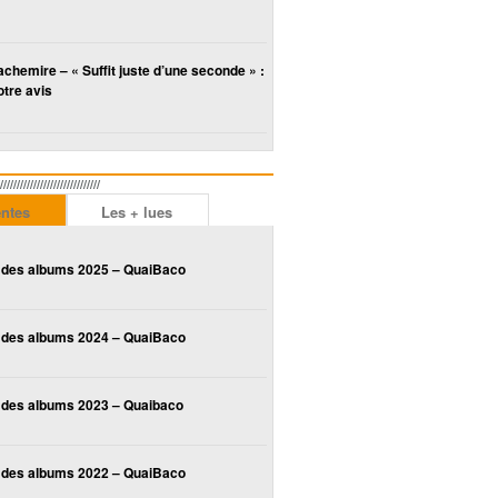
chemire – « Suffit juste d’une seconde » :
tre avis
////////////////////////
entes
Les + lues
 des albums 2025 – QuaiBaco
 des albums 2024 – QuaiBaco
 des albums 2023 – Quaibaco
 des albums 2022 – QuaiBaco