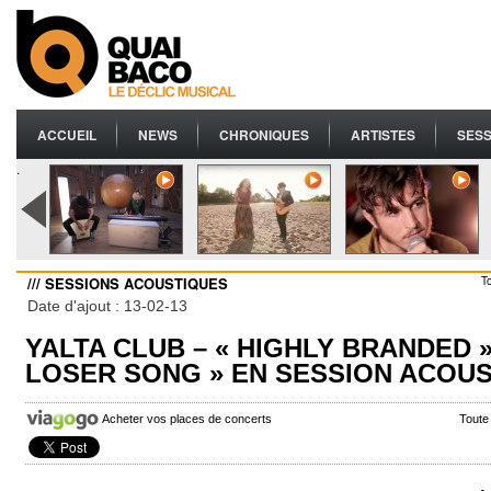
ACCUEIL
NEWS
CHRONIQUES
ARTISTES
SESS
.
/// SESSIONS ACOUSTIQUES
T
Date d'ajout : 13-02-13
YALTA CLUB – « HIGHLY BRANDED »
LOSER SONG » EN SESSION ACOU
Acheter vos places de concerts
Toute