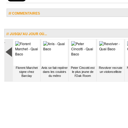
/// COMMENTAIRES
/// JUSQU'AU JOUR OÙ...
.
d exporte
Florent Marchet
Anis se fait repérer
Peter Cincotti est
Revolver recrute
ualité
signe chez
dans les couloirs
le plus jeune de
un violoncelliste
Barclay
du métro
l’Oak Room