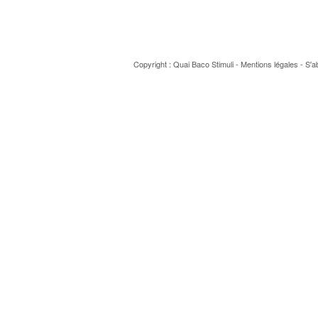
Copyright : Quai Baco
Stimuli
-
Mentions légales
-
S'a