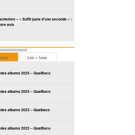
chemire – « Suffit juste d’une seconde » :
tre avis
////////////////////////
entes
Les + lues
 des albums 2025 – QuaiBaco
 des albums 2024 – QuaiBaco
 des albums 2023 – Quaibaco
 des albums 2022 – QuaiBaco