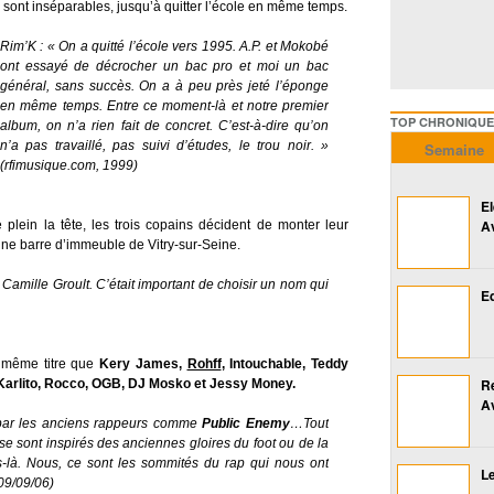
s sont inséparables, jusqu’à quitter l’école en même temps.
Rim’K :
« On a quitté l’école vers 1995. A.P. et Mokobé
ont essayé de décrocher un bac pro et moi un bac
général, sans succès. On a à peu près jeté l’éponge
en même temps. Entre ce moment-là et notre premier
TOP CHRONIQUES ///////
album, on n’a rien fait de concret. C’est-à-dire qu’on
n’a pas travaillé, pas suivi d’études, le trou noir. »
Semaine
(rfimusique.com, 1999)
E
A
lein la tête, les trois copains décident de monter leur
une barre d’immeuble de Vitry-sur-Seine.
 Camille Groult. C’était important de choisir un nom qui
Ed
même titre que
Kery James,
Rohff
, Intouchable, Teddy
R
 Karlito, Rocco, OGB, DJ Mosko et Jessy Money.
A
 par les anciens rappeurs comme
Public Enemy
…Tout
e sont inspirés des anciennes gloires du foot ou de la
-là. Nous, ce sont les sommités du rap qui nous ont
Le
 09/09/06)