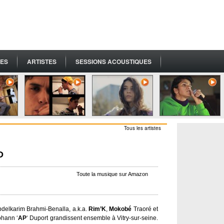
ES
ARTISTES
SESSIONS ACOUSTIQUES
Tous les artistes
D
Toute la musique sur Amazon
delkarim Brahmi-Benalla, a.k.a.
Rim’K
,
Mokobé
Traoré et
ohann ‘
AP
‘ Duport grandissent ensemble à Vitry-sur-seine.