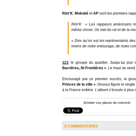
Rim’K
,
Mokobé
et
AP
sont les premiers rap
Rim’K :
« Les rappeurs américains me
même chose. On met du raï et de la mus
« Dire qu’on est les représentants des
moins de notre entourage, de notre c
113
, le groupe du quartier. Jusqu’au jour
Barrières, Ni Frontières »
. Le maxi se vend
Encouragé par ce premier succès, ie gro
Princes de la ville »
. Dessus figure le single
à la France entière. L’album s’écoule à plus
Acheter vos places de concerts
/// COMMENTAIRES