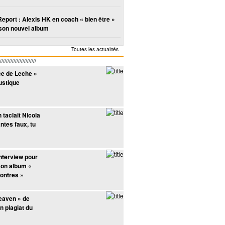
Report : Alexis HK en coach « bien être »
son nouvel album
Toutes les actualités
////////////////////
lce de Leche »
ise
Phoenix apparait
La Grande Sophie
MC Solaar
Suprême NTM
Rox fai
ustique
sur la compil’
est repérée par
rencontre le DJ
pose sur
la sél
Source Rocks
Jean-Louis
champion de
Rapattitude
Soun
Foulquier
France
taclait Nicola
antes faux, tu
interview pour
 son album «
ontres »
eaven » de
n plagiat du