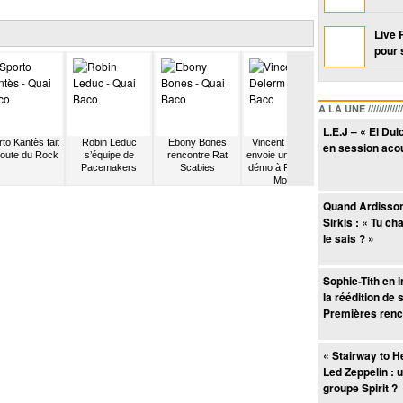
Live 
pour 
A LA UNE /////////////////
L.E.J – « El Du
to Kantès fait
Robin Leduc
Ebony Bones
Vincent Delerm
Katy Perry égal
en session aco
Route du Rock
s’équipe de
rencontre Rat
envoie une bande
le record des
Pacemakers
Scabies
démo à François
Beatles
Morel
Quand Ardisson 
Sirkis : « Tu ch
le sais ? »
Sophie-Tith en 
la réédition de
Premières renc
« Stairway to H
Led Zeppelin : u
groupe Spirit ?