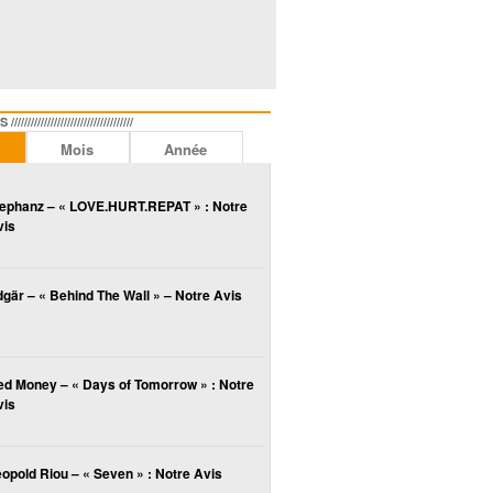
//////////////////////////////
Mois
Année
lephanz – « LOVE.HURT.REPAT » : Notre
vis
gär – « Behind The Wall » – Notre Avis
ed Money – « Days of Tomorrow » : Notre
vis
opold Riou – « Seven » : Notre Avis