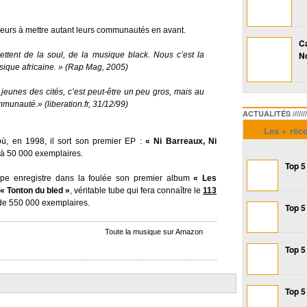
peurs à mettre autant leurs communautés en avant.
Ca
No
ttent de la soul, de la musique black. Nous c’est la
ique africaine. »
(Rap Mag, 2005)
 jeunes des cités, c’est peut-être un peu gros, mais au
ommunauté.»
(liberation.fr, 31/12/99)
ACTUALITÉS /////////////
Les + réc
 où, en 1998, il sort son premier EP :
« Ni Barreaux, Ni
 à 50 000 exemplaires.
Top 5
upe enregistre dans la foulée son premier album
« Les
« Tonton du bled »
, véritable tube qui fera connaître le
113
 de 550 000 exemplaires.
Top 5
Toute la musique sur Amazon
Top 5
Top 5