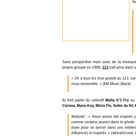
Il
Sans perspective mais avec de la musique p
propre groupe en 1996.
113
naît ainsi dans 
« On a tous les trois grandi au 113, rue
nous ressemble. »
(M6 Music Black)
Ils font partie du collectif
Mafia K’1 Fry
au 
Corona, Manu Key, Mista Flo, Selim du 94,
Mokobé :
« Nous avons été inspirés
comme certains jeunes dans le ghetto s
boxe pour se lancer dans ces métiers
influencés et inspirés. »
(africahit.com,