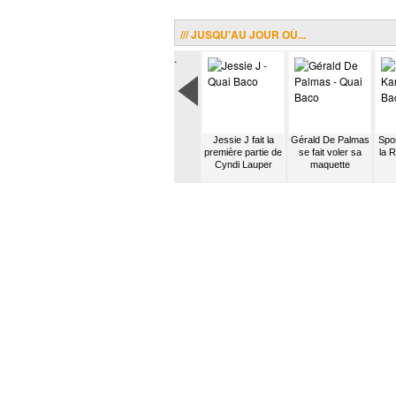
/// JUSQU'AU JOUR OÙ...
.
 de la
MGMT reçoit un
Nadeah rejoint le
Jessie J fait la
Gérald De Palmas
Spor
Feet
mail de Columbia
groupe Nouvelle
première partie de
se fait voler sa
la 
Vague
Cyndi Lauper
maquette