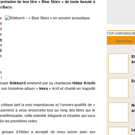
prétation de leur titre « Blue Skies » de toute beauté à
i Baco.
a
nt
nt
TOP CHRONIQUES ///////
de
w
Semaine
et
ó
E
n
A
n
I
Ed
groupe
Rökkurró
emmené par sa chanteuse
Hildur Kristín
4 son troisième album «
Innra
» écrit et chanté en majorité
R
ritique tant la voix majestueuse et l’univers qualifié de «
A
parvient à vous ensorceler tout au long des titres qui le
ndéfinissable, cette sobriété élégante et chiadée qui vous
ès les premières notes.
Le
 groupe d’Hildur a accepté de nous suivre avec ses