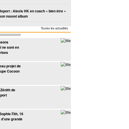
Report : Alexis HK en coach « bien être »
son nouvel album
Toutes les actualités
////////////////////
nsons
i ne sont en
prises
eau projet de
oupe Cocoon
t
Bobby Bazini est
Alela Diane reçoit
Katy Perry égalise
Charles Pasi
Matth
repéré par une
un mail du label
le record des
remporte le
fait s
Zénith de
radio locale
Fargo
Beatles
tremplin jazz
eport
central de Paris
Sophie-Tith, 16
ut d’une grande