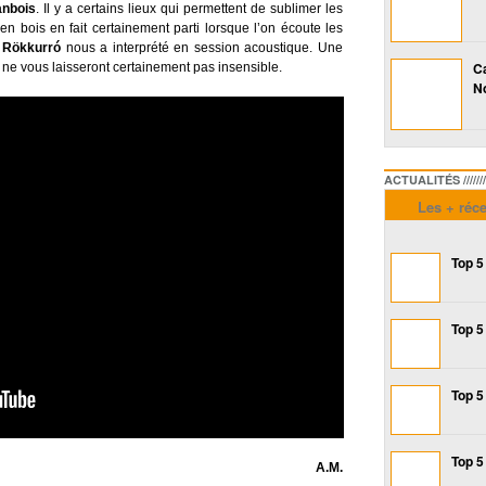
anbois
. Il y a certains lieux qui permettent de sublimer les
 en bois en fait certainement parti lorsque l’on écoute les
e
Rökkurró
nous a interprété en session acoustique. Une
Ca
i ne vous laisseront certainement pas insensible.
No
ACTUALITÉS /////////////
Les + réc
Top 5
Top 5
Top 5
Top 5
A.M.