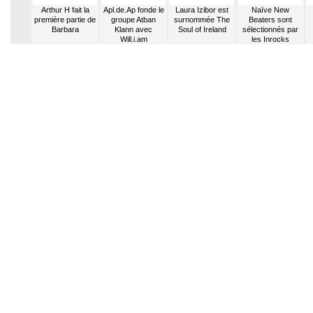
registre
Arthur H fait la
Apl.de.Ap fonde le
Laura Izibor est
Naïve New
 garage
première partie de
groupe Atban
surnommée The
Beaters sont
opain
Barbara
Klann avec
Soul of Ireland
sélectionnés par
Will.i.am
les Inrocks