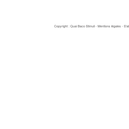
Copyright : Quai Baco
Stimuli
-
Mentions légales
-
S'a