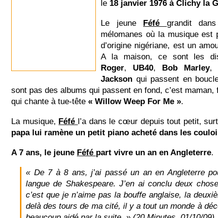
le
18 janvier 1976 à Clichy la 
Le jeune
Féfé
grandit dan
mélomanes où la musique est p
d’origine nigériane, est un am
A la maison, ce sont les 
Roger
,
UB40
,
Bob Marley
Jackson
qui passent en boucle
sont pas des albums qui passent en fond, c’est maman,
qui chante à tue-tête
« Willow Weep For Me »
.
La musique,
Féfé
l’a dans le cœur depuis tout petit, sur
papa lui ramène un petit piano acheté dans les coulo
A 7 ans, le jeune
Féfé
part vivre un an en Angleterre
.
« De 7 à 8 ans, j’ai passé un an en Angleterre po
langue de Shakespeare. J’en ai conclu deux chose
c’est que je n’aime pas la bouffe anglaise, la deuxi
delà des tours de ma cité, il y a tout un monde à déc
beaucoup aidé par la suite. » (20 Minutes, 01/10/09)