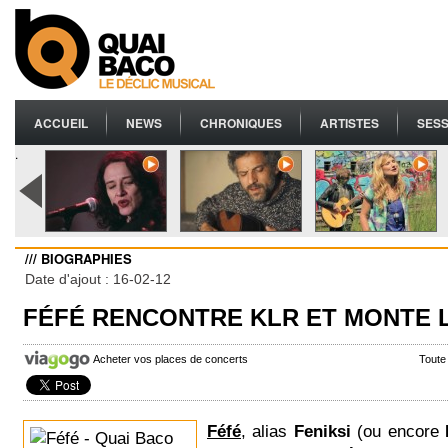
ACCUEIL
NEWS
CHRONIQUES
ARTISTES
SESS
.
/// BIOGRAPHIES
Date d'ajout : 16-02-12
FÉFÉ RENCONTRE KLR ET MONTE L
Acheter vos places de concerts
Toute
Féfé
, alias
Feniksi
(ou encore