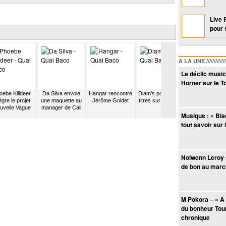
Live 
pour 
A LA UNE /////////////////
Le déclic music
Horner sur le T
oebe Killdeer
Da Silva envoie
Hangar rencontre
Diam’s pose deux
Duffy déménag
ègre le projet
une maquette au
Jérôme Goldet
titres sur un maxi
Londres
uvelle Vague
manager de Cali
Musique : « Bla
tout savoir sur
Nolwenn Leroy 
de bon au marc
M Pokora – « A 
du bonheur Tour
chronique