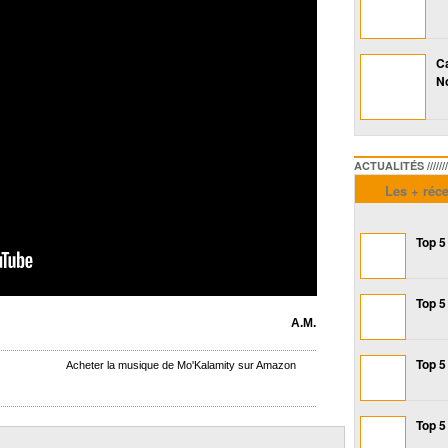
Ca
No
ACTUALITÉS /////////////
Les + réc
Top 5
Top 5
A.M.
Top 5
Acheter la musique de Mo'Kalamity sur Amazon
Top 5