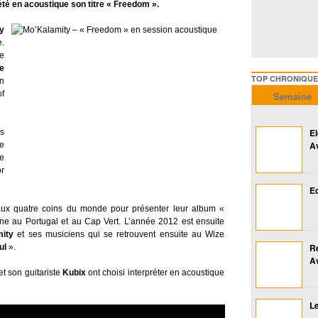
été en acoustique son titre « Freedom ».
y
e.
e
e
TOP CHRONIQUES ///////
n
f
Semaine
E
es
A
de
e
or
Ed
ux quatre coins du monde pour présenter leur album «
ne au Portugal et au Cap Vert. L’année 2012 est ensuite
ity
et ses musiciens qui se retrouvent ensuite au Wize
R
ul
».
A
et son guitariste
Kubix
ont choisi interpréter en acoustique
Le