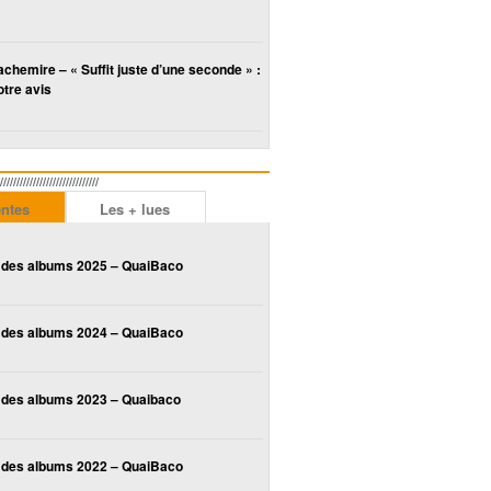
chemire – « Suffit juste d’une seconde » :
tre avis
////////////////////////
entes
Les + lues
 des albums 2025 – QuaiBaco
 des albums 2024 – QuaiBaco
 des albums 2023 – Quaibaco
 des albums 2022 – QuaiBaco