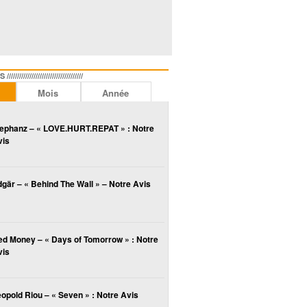
//////////////////////////////
Mois
Année
lephanz – « LOVE.HURT.REPAT » : Notre
vis
gär – « Behind The Wall » – Notre Avis
ed Money – « Days of Tomorrow » : Notre
vis
opold Riou – « Seven » : Notre Avis