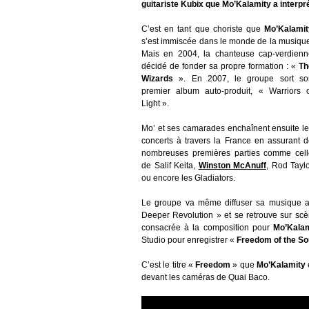
guitariste Kubix que Mo’Kalamity a interpr
C’est en tant que choriste que
Mo’Kalamit
s’est immiscée dans le monde de la musiqu
Mais en 2004, la chanteuse cap-verdienn
décidé de fonder sa propre formation : «
Th
Wizards
». En 2007, le groupe sort so
premier album auto-produit, « Warriors o
Light ».
Mo’ et ses camarades enchaînent ensuite l
concerts à travers la France en assurant 
nombreuses premières parties comme cell
de Salif Keita,
Winston McAnuff
, Rod Tayl
ou encore les Gladiators.
Le groupe va même diffuser sa musique a
Deeper Revolution » et se retrouve sur scè
consacrée à la composition pour
Mo’Kalam
Studio pour enregistrer «
Freedom of the So
C’est le titre «
Freedom
» que
Mo’Kalamity
devant les caméras de Quai Baco.