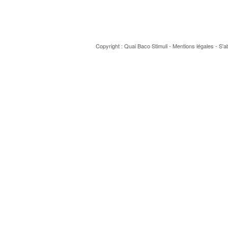
Copyright : Quai Baco
Stimuli
-
Mentions légales
-
S'a