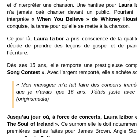
et d’interpréter une chanson. Une hantise pour
Laura I
n’a jamais osé chanter devant un public. Pourtant 
interprète
« When You Believe » de Whitney Hous
conquise, la tanne pour qu’elle se mette à la chanson.
Ce jour là,
Laura Izibor
a pris conscience de la qualit
décide de prendre des leçons de gospel et de pia
l’écriture.
Dès ses 15 ans, elle remporte une prestigieuse compé
Song Contest »
. Avec l’argent remporté, elle s’achète s
« Mon manageur m’a fait faire des concerts immé
que je n’avais que 16 ans. J’étais juste ave
(originsmedia)
Jusqu’au jour où, à force de concerts,
Laura Izibor
e
The Soul of Ireland ».
Ce surnom elle le doit notamme
premières parties faites pour James Brown, Angie St