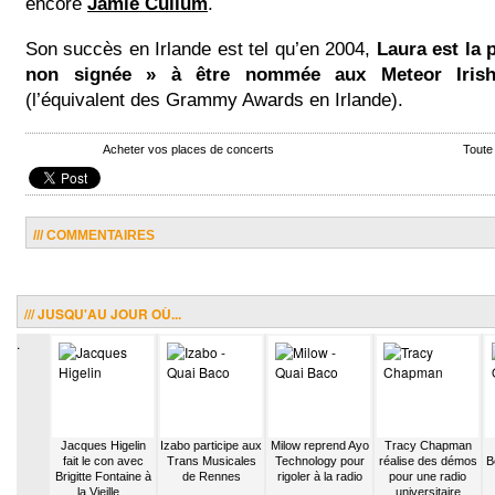
encore
Jamie Cullum
.
Son succès en Irlande est tel qu’en 2004,
Laura est la 
non signée » à être nommée aux Meteor Iris
(l’équivalent des Grammy Awards en Irlande).
Acheter vos places de concerts
Toute
/// COMMENTAIRES
/// JUSQU'AU JOUR OÙ...
.
ntre le
Jacques Higelin
Izabo participe aux
Milow reprend Ayo
Tracy Chapman
eur de
fait le con avec
Trans Musicales
Technology pour
réalise des démos
B
Jones
Brigitte Fontaine à
de Rennes
rigoler à la radio
pour une radio
la Vieille...
universitaire