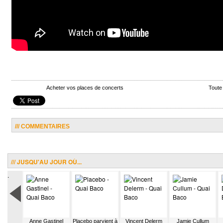
Acheter vos places de concerts
Toute
/// COMMENTAIRES
/// JUSQU'AU JOUR OÙ...
.
ait de
Anne Gastinel
Placebo parvient à
Vincent Delerm
Jamie Cullum