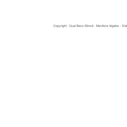
Copyright : Quai Baco
Stimuli
-
Mentions légales
-
S'a