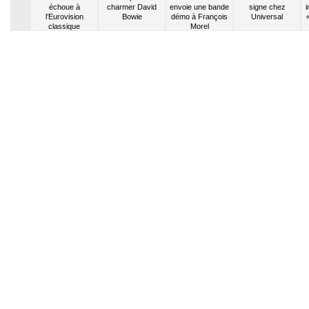
un hymne
échoue à
charmer David
envoie une bande
signe chez
i
l’Eurovision
Bowie
démo à François
Universal
classique
Morel