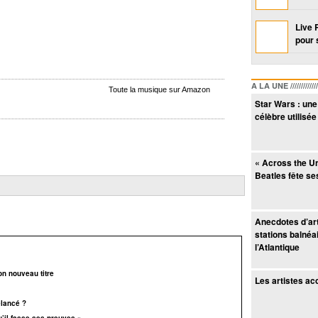
Live 
pour 
A LA UNE /////////////////
Toute la musique sur Amazon
Star Wars : un
célèbre utilisé
« Across the U
Beatles fête se
Anecdotes d’art
stations balnéa
l’Atlantique
on nouveau titre
Les artistes ac
elancé ?