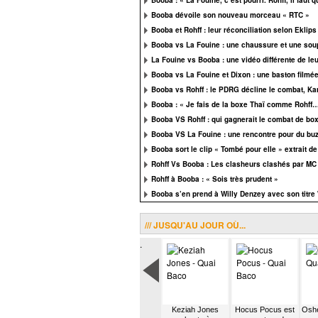
Booba : « La Fouine, c’est pourri. Rohff, il faut 
Booba dévoile son nouveau morceau « RTC »
Booba et Rohff : leur réconciliation selon Eklips
Booba vs La Fouine : une chaussure et une soup
La Fouine vs Booba : une vidéo différente de leu
Booba vs La Fouine et Dixon : une baston filmée
Booba vs Rohff : le PDRG décline le combat, K
Booba : « Je fais de la boxe Thaï comme Rohff
Booba VS Rohff : qui gagnerait le combat de bo
Booba VS La Fouine : une rencontre pour du buz
Booba sort le clip « Tombé pour elle » extrait d
Rohff Vs Booba : Les clasheurs clashés par MC
Rohff à Booba : « Sois très prudent »
Booba s’en prend à Willy Denzey avec son titr
/// JUSQU'AU JOUR OÙ...
.
trois
Mina Tindle
BB Brunes entre
Keziah Jones
Hocus Pocus est
Oshe