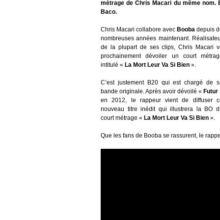
métrage de Chris Macari du même nom. En 
Baco.
Chris Macari collabore avec
Booba
depuis d
nombreuses années maintenant. Réalisateu
de la plupart de ses clips, Chris Macari 
prochainement dévoiler un court métrag
intitulé «
La Mort Leur Va Si Bien
».
C’est justement B20 qui est chargé de s
bande originale. Après avoir dévoilé «
Futur
en 2012, le rappeur vient de diffuser c
nouveau titre inédit qui illustrera la BO 
court métrage «
La Mort Leur Va Si Bien
».
Que les fans de Booba se rassurent, le rapp