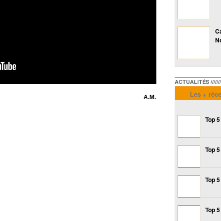
Ca
No
ACTUALITÉS /////////////
Les + réc
A.M.
Top 5
Top 5
Top 5
Top 5