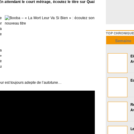
attendant le court métrage, écoutez le titre sur Quai
e
r
va
TOP CHRONIQUES ///////
e
Semaine
a
E
»
A
e
du
Ed
eur est toujours adepte de l’autotune…
R
A
Le