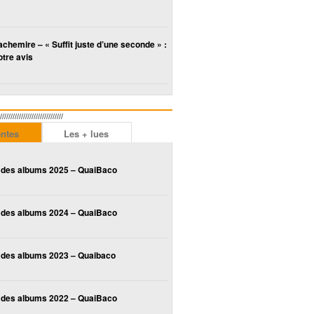
chemire – « Suffit juste d’une seconde » :
tre avis
////////////////////////
entes
Les + lues
 des albums 2025 – QuaiBaco
 des albums 2024 – QuaiBaco
 des albums 2023 – Quaibaco
 des albums 2022 – QuaiBaco