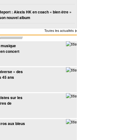
Report : Alexis HK en coach « bien être »
son nouvel album
Toutes les actualités
////////////////////
e musique
e en concert
niverse » des
s 45 ans
istes sur les
ires de
cros aux bleus