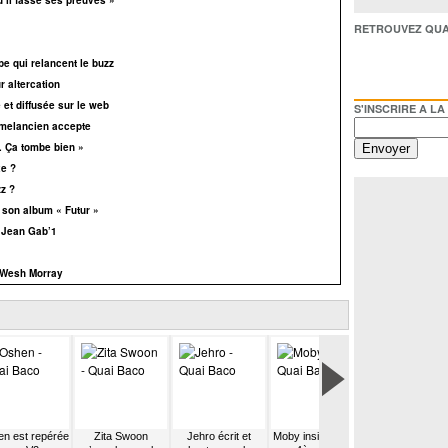
qu’il fasse ses preuves »
RETROUVEZ QUAI BACO /
e qui relancent le buzz
r altercation
 et diffusée sur le web
S'INSCRIRE A LA NEWSL
amelancien accepte
… Ça tombe bien »
xe ?
z ?
e son album « Futur »
 Jean Gab’1
e Wesh Morray
n est repérée
Zita Swoon
Jehro écrit et
Moby insiste avec
Mickael Miro fa