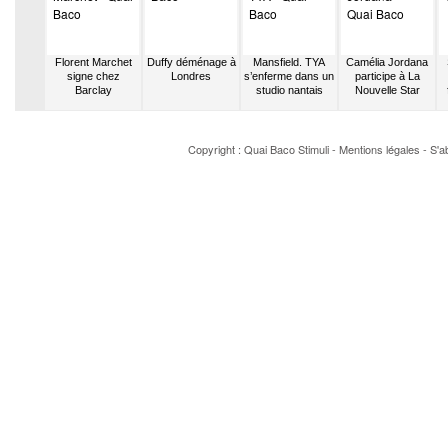
all n’a
Florent Marchet
Duffy déménage à
Mansfield. TYA
Camélia Jordana
e qu’en
signe chez
Londres
s’enferme dans un
participe à La
oeur
Barclay
studio nantais
Nouvelle Star
Copyright : Quai Baco
Stimuli
-
Mentions légales
-
S'a