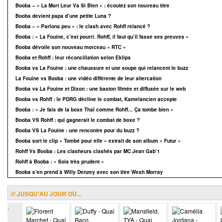
Booba – « La Mort Leur Va Si Bien » : écoutez son nouveau titre
Booba devient papa d’une petite Luna ?
Booba – « Parlons peu » : le clash avec Rohff relancé ?
Booba : « La Fouine, c’est pourri. Rohff, il faut qu’il fasse ses preuves »
Booba dévoile son nouveau morceau « RTC »
Booba et Rohff : leur réconciliation selon Eklips
Booba vs La Fouine : une chaussure et une soupe qui relancent le buzz
La Fouine vs Booba : une vidéo différente de leur altercation
Booba vs La Fouine et Dixon : une baston filmée et diffusée sur le web
Booba vs Rohff : le PDRG décline le combat, Kamelancien accepte
Booba : « Je fais de la boxe Thaï comme Rohff… Ça tombe bien »
Booba VS Rohff : qui gagnerait le combat de boxe ?
Booba VS La Fouine : une rencontre pour du buzz ?
Booba sort le clip « Tombé pour elle » extrait de son album « Futur »
Rohff Vs Booba : Les clasheurs clashés par MC Jean Gab’1
Rohff à Booba : « Sois très prudent »
Booba s’en prend à Willy Denzey avec son titre Wesh Morray
/// JUSQU'AU JOUR OÙ...
.