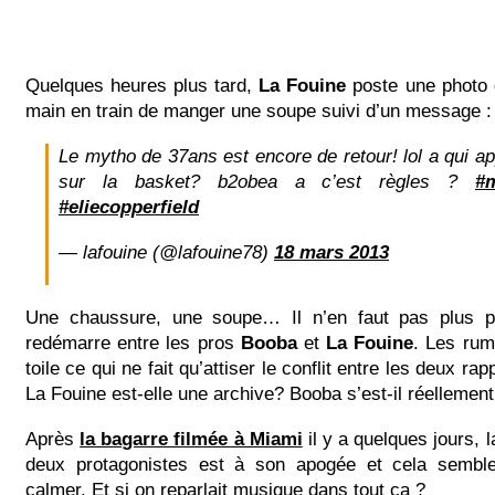
Quelques heures plus tard,
La Fouine
poste une photo de
main en train de manger une soupe suivi d’un message :
Le mytho de 37ans est encore de retour! lol a qui ap
sur la basket? b2obea a c’est règles ?
#
#eliecopperfield
— lafouine (@lafouine78)
18 mars 2013
Une chaussure, une soupe… Il n’en faut pas plus p
redémarre entre les pros
Booba
et
La Fouine
. Les rum
toile ce qui ne fait qu’attiser le conflit entre les deux ra
La Fouine est-elle une archive? Booba s’est-il réellement
Après
la bagarre filmée à Miami
il y a quelques jours, l
deux protagonistes est à son apogée et cela semble
calmer. Et si on reparlait musique dans tout ça ?