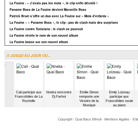
La Fouine : « J’avais pas les mots », le clip enfin dévoilé !
Paname Boss de La Fouine devient Marseille Boss
Patrick Bruel s’offre un duo avec La Fouine sur « Mots d’enfants »
La Fouine – « Paname Boss », le clip : pas de clash mais des surprises
La Fouine contre Tunisiano : le clash se poursuit
La Fouine révèle le nom de son nouvel album
La Fouine bosse sur son nouvel album
/// JUSQU'AU JOUR OÙ...
.
 envoie
Cali participe aux
Nneka rencontre
Emilie Simon
Emily Loizeau
ette au
Francofolies de La
Dj Farhot
remporte une
participe aux
de Cali
Rochelle
Victoire de la
Francofolies seule
Musique
au piano
Copyright : Quai Baco
Stimuli
-
Mentions légales
-
S'a