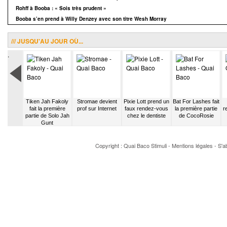
Rohff à Booba : « Sois très prudent »
Booba s’en prend à Willy Denzey avec son titre Wesh Morray
/// JUSQU'AU JOUR OÙ...
.
e Ringer
Tiken Jah Fakoly
Stromae devient
Pixie Lott prend un
Bat For Lashes fait
re Fred
fait la première
prof sur Internet
faux rendez-vous
la première partie
r
hin
partie de Solo Jah
chez le dentiste
de CocoRosie
Gunt
Copyright : Quai Baco
Stimuli
-
Mentions légales
-
S'a