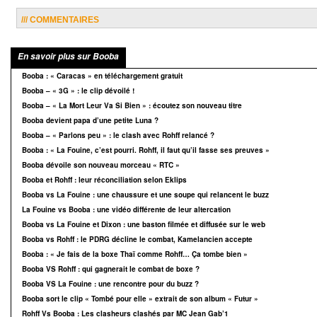
/// COMMENTAIRES
En savoir plus sur Booba
Booba : « Caracas » en téléchargement gratuit
Booba – « 3G » : le clip dévoilé !
Booba – « La Mort Leur Va Si Bien » : écoutez son nouveau titre
Booba devient papa d’une petite Luna ?
Booba – « Parlons peu » : le clash avec Rohff relancé ?
Booba : « La Fouine, c’est pourri. Rohff, il faut qu’il fasse ses preuves »
Booba dévoile son nouveau morceau « RTC »
Booba et Rohff : leur réconciliation selon Eklips
Booba vs La Fouine : une chaussure et une soupe qui relancent le buzz
La Fouine vs Booba : une vidéo différente de leur altercation
Booba vs La Fouine et Dixon : une baston filmée et diffusée sur le web
Booba vs Rohff : le PDRG décline le combat, Kamelancien accepte
Booba : « Je fais de la boxe Thaï comme Rohff… Ça tombe bien »
Booba VS Rohff : qui gagnerait le combat de boxe ?
Booba VS La Fouine : une rencontre pour du buzz ?
Booba sort le clip « Tombé pour elle » extrait de son album « Futur »
Rohff Vs Booba : Les clasheurs clashés par MC Jean Gab’1