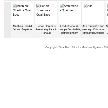
.
Mitsouko
Matthieu Chedid
Benoît Dorémus
Fred et Nico, du
Asa rencontre son
S
t des
fait son Baptême
livre une guitare à
groupe Archimède,
alter ego Cobhams
bariolés
Renaud
démissionnent
Emmanuel Asuquo
Copyright : Quai Baco
Stimuli
-
Mentions légales
-
S'a