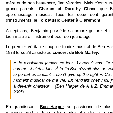
mère et de son beau-père, Jan Verdries. Mais c’est sur
grands-parents,
Charles et Dorothy Chase
que Be
apprentissage musical. Tous les deux sont géran
d’instruments, le
Folk Music Center à Claremont
.
A sept ans, Benjamin possède sa propre guitare et 
bien maitrisé l’instrument pour son jeune âge.
Le premier véritable coup de foudre musical de Ben Ha
1978 lorsqu’il assiste au
concert de Bob Marley
.
« Je n’oublierai jamais ce jour. J’avais 9 ans. Je
comme si c’était hier. À la fin Bob n’avait plus de vo
le portait en lançant « Don’t give up the fight ». Ce 
moment musical de ma vie. En rentrant chez moi, j’
à devenir chanteur » (Ben Harper de A à Z, Emman
2005)
En grandissant,
Ben Harper
se passionne de plus 
musique, mettant de côté les études et préférant répar