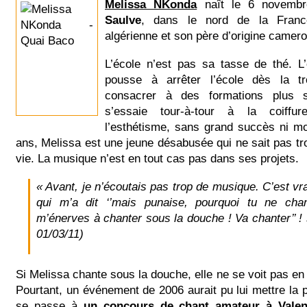
Melissa NKonda
naît le 6 novemb
Saulve
, dans le nord de la Fran
algérienne et son père d’origine camer
L’école n’est pas sa tasse de thé. L’
pousse à arrêter l’école dès la t
consacrer à des formations plus sp
s’essaie tour-à-tour à la coiffure,
l’esthétisme, sans grand succès ni mo
ans, Melissa est une jeune désabusée qui ne sait pas tro
vie. La musique n’est en tout cas pas dans ses projets.
« Avant, je n’écoutais pas trop de musique. C’est v
qui m’a dit ‘’mais punaise, pourquoi tu ne ch
m’énerves à chanter sous la douche ! Va chanter’’ !
01/03/11)
Si Melissa chante sous la douche, elle ne se voit pas en 
Pourtant, un événement de 2006 aurait pu lui mettre la pu
se passe à
un concours de chant amateur à Valen