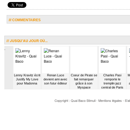
/// COMMENTAIRES
/// JUSQU'AU JOUR OÙ...
.
Katerine
Lenny Kravitz écrit
Renan Luce
Coeur de Pirate se
Charles Pasi
M
4 pistes
Justify My Love
devient ami avec
fait remarquer
remporte le
tre dans
pour Madonna
son futur éditeur
grâce à son
tremplin jazz
aule
Myspace
central de Paris
Copyright : Quai Baco
Stimuli
-
Mentions légales
-
S'a