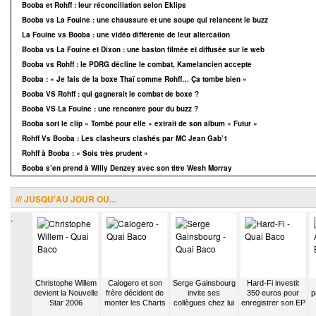
Booba et Rohff : leur réconciliation selon Eklips
Booba vs La Fouine : une chaussure et une soupe qui relancent le buzz
La Fouine vs Booba : une vidéo différente de leur altercation
Booba vs La Fouine et Dixon : une baston filmée et diffusée sur le web
Booba vs Rohff : le PDRG décline le combat, Kamelancien accepte
Booba : « Je fais de la boxe Thaï comme Rohff… Ça tombe bien »
Booba VS Rohff : qui gagnerait le combat de boxe ?
Booba VS La Fouine : une rencontre pour du buzz ?
Booba sort le clip « Tombé pour elle » extrait de son album « Futur »
Rohff Vs Booba : Les clasheurs clashés par MC Jean Gab’1
Rohff à Booba : « Sois très prudent »
Booba s’en prend à Willy Denzey avec son titre Wesh Morray
/// JUSQU'AU JOUR OÙ...
.
oquai
Christophe Willem
Calogero et son
Serge Gainsbourg
Hard-Fi investit
rme sa
devient la Nouvelle
frère décident de
invite ses
350 euros pour
p
bain en
Star 2006
monter les Charts
collègues chez lui
enregistrer son EP
io