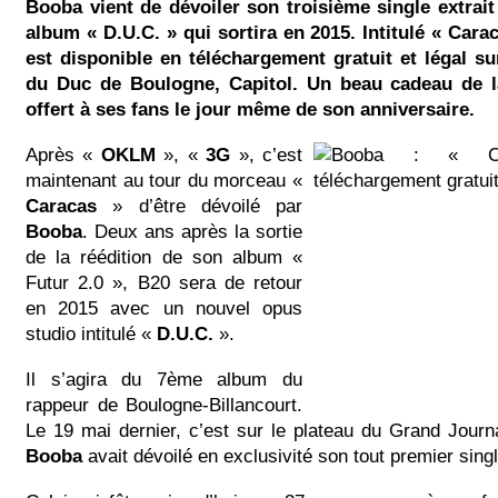
Booba vient de dévoiler son troisième single extrai
album « D.U.C. » qui sortira en 2015. Intitulé « Cara
est disponible en téléchargement gratuit et légal sur
du Duc de Boulogne, Capitol. Un beau cadeau de 
offert à ses fans le jour même de son anniversaire.
Après «
OKLM
», «
3G
», c’est
maintenant au tour du morceau «
Caracas
» d’être dévoilé par
Booba
. Deux ans après la sortie
de la réédition de son album «
Futur 2.0 », B20 sera de retour
en 2015 avec un nouvel opus
studio intitulé «
D.U.C.
».
Il s’agira du 7ème album du
rappeur de Boulogne-Billancourt.
Le 19 mai dernier, c’est sur le plateau du Grand Jour
Booba
avait dévoilé en exclusivité son tout premier sing