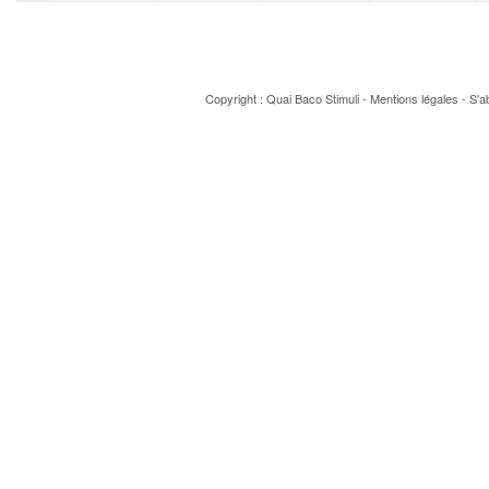
Copyright : Quai Baco
Stimuli
-
Mentions légales
-
S'a