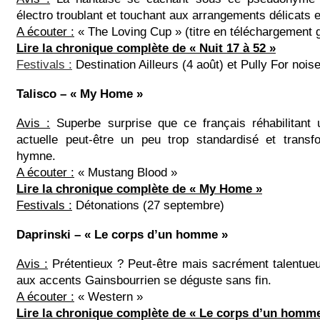
électro troublant et touchant aux arrangements délicats 
A écouter :
« The Loving Cup » (titre en téléchargement 
Lire la chronique complète de « Nuit 17 à 52 »
Festivals :
Destination Ailleurs (4 août) et Pully For nois
Talisco – « My Home »
Avis :
Superbe surprise que ce français réhabilitant 
actuelle peut-être un peu trop standardisé et transf
hymne.
A écouter :
« Mustang Blood »
Lire la chronique complète de « My Home »
Festivals :
Détonations (27 septembre)
Daprinski – « Le corps d’un homme »
Avis :
Prétentieux ? Peut-être mais sacrément talentue
aux accents Gainsbourrien se déguste sans fin.
A écouter :
« Western »
Lire la chronique complète de « Le corps d’un homm