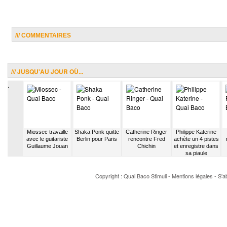
/// COMMENTAIRES
/// JUSQU'AU JOUR OÙ...
.
 envoie
Miossec travaille
Shaka Ponk quitte
Catherine Ringer
Philippe Katerine
ette au
avec le guitariste
Berlin pour Paris
rencontre Fred
achète un 4 pistes
de Cali
Guillaume Jouan
Chichin
et enregistre dans
sa piaule
Copyright : Quai Baco
Stimuli
-
Mentions légales
-
S'a