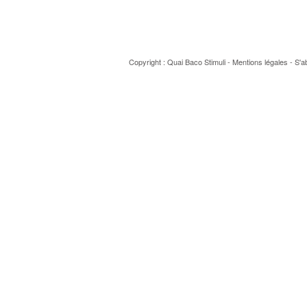
Copyright : Quai Baco
Stimuli
-
Mentions légales
-
S'a