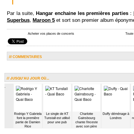
Par la suite,
Hangar enchaine les premières parties
:
Superbus
,
Maroon 5
et sort son premier album éponym
Acheter vos places de concerts
Toute
/// COMMENTAIRES
/// JUSQU'AU JOUR OÙ...
.
cipe aux
Rodrigo Y Gabriela
Le single de KT
Charlotte
Duffy déménage à
es de La
font la première
Tunstall est utilisé
Gainsbourg
Londres
r
elle
partie de Damien
pour une pub
chante l’inceste
Rice
avec son père