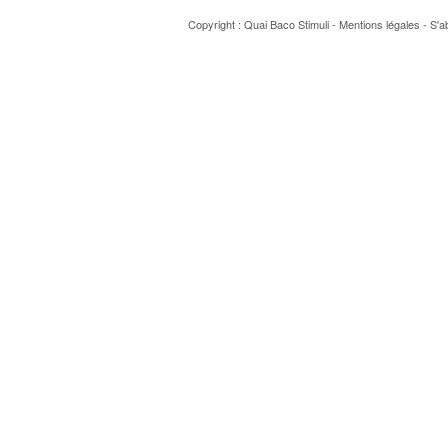
Copyright : Quai Baco
Stimuli
-
Mentions légales
-
S'a