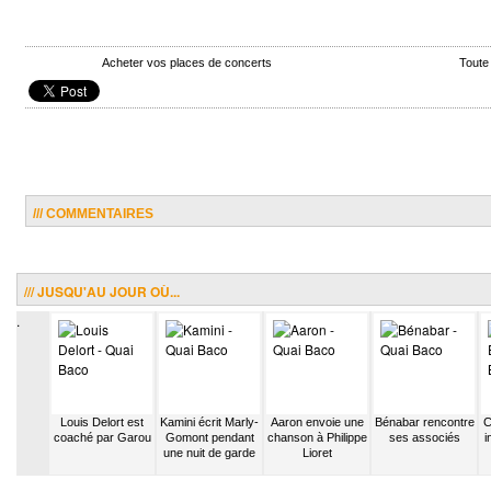
Acheter vos places de concerts
Toute
/// COMMENTAIRES
/// JUSQU'AU JOUR OÙ...
.
 Croze
Louis Delort est
Kamini écrit Marly-
Aaron envoie une
Bénabar rencontre
C
e Edith
coaché par Garou
Gomont pendant
chanson à Philippe
ses associés
i
uena
une nuit de garde
Lioret