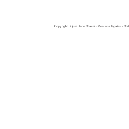
Copyright : Quai Baco
Stimuli
-
Mentions légales
-
S'a