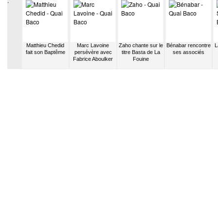
.
ila sort
Matthieu Chedid
Marc Lavoine
Zaho chante sur le
Bénabar rencontre
L
er album
fait son Baptême
persévère avec
titre Basta de La
ses associés
ked
Fabrice Aboulker
Fouine