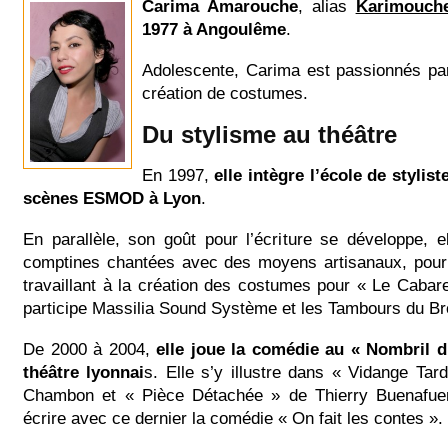
Carima Amarouche
, alias
Karimouch
1977 à Angoulême
.
Adolescente, Carima est passionnés par
création de costumes.
Du stylisme au théâtre
En 1997,
elle intègre l’école de styli
scènes ESMOD à Lyon
.
En parallèle, son goût pour l’écriture se développe, e
comptines chantées avec des moyens artisanaux, pour l
travaillant à la création des costumes pour « Le Cabar
participe Massilia Sound Système et les Tambours du Br
De 2000 à 2004,
elle joue la comédie au « Nombril d
théâtre lyonnai
s. Elle s’y illustre dans « Vidange Ta
Chambon et « Pièce Détachée » de Thierry Buenafuen
écrire avec ce dernier la comédie « On fait les contes ».