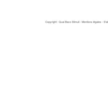
Copyright : Quai Baco
Stimuli
-
Mentions légales
-
S'a