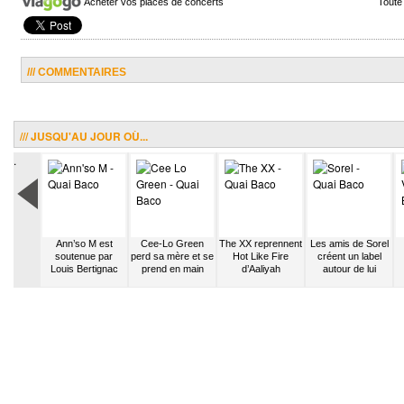
Acheter vos places de concerts
Toute
/// COMMENTAIRES
/// JUSQU'AU JOUR OÙ...
.
retty
Ann’so M est
Cee-Lo Green
The XX reprennent
Les amis de Sorel
zappe la
soutenue par
perd sa mère et se
Hot Like Fire
créent un label
 4 de
Louis Bertignac
prend en main
d’Aaliyah
autour de lui
 Girl