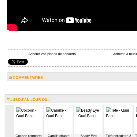
Acheter vos places de concerts
Acheter la musi
/// COMMENTAIRES
/// JUSQU'AU JOUR OÙ...
.
e NTM
Cocoon remporte
Camille chante
Beady Eye
Tété enregistre 3
T