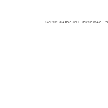
Copyright : Quai Baco
Stimuli
-
Mentions légales
-
S'a