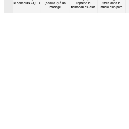
 sur
le concours CQFD
(saoule ?) à un
reprend le
titres dans le
itude
mariage
flambeau d’Oasis
studio d’un pote