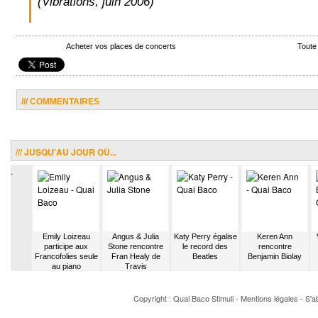
(Vibrations, juin 2006)
Acheter vos places de concerts
Toute
/// COMMENTAIRES
/// JUSQU'AU JOUR OÙ...
.
 balance
Emily Loizeau
Angus & Julia
Katy Perry égalise
Keren Ann
x larmes
participe aux
Stone rencontre
le record des
rencontre
Francofolies seule
Fran Healy de
Beatles
Benjamin Biolay
au piano
Travis
Copyright : Quai Baco
Stimuli
-
Mentions légales
-
S'a