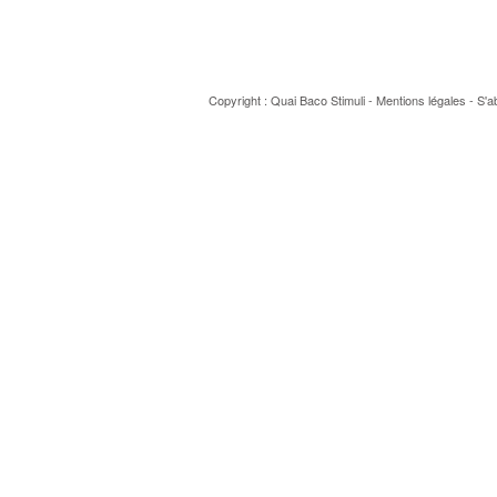
Copyright : Quai Baco
Stimuli
-
Mentions légales
-
S'a