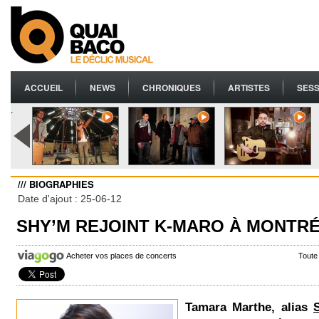
ACCUEIL
NEWS
CHRONIQUES
ARTISTES
SESS
.
/// BIOGRAPHIES
Date d'ajout : 25-06-12
SHY’M REJOINT K-MARO À MONTR
Acheter vos places de concerts
Toute
Tamara Marthe, alias