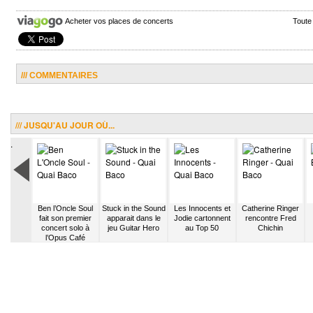
Acheter vos places de concerts
Toute
/// COMMENTAIRES
/// JUSQU'AU JOUR OÙ...
.
e Lewis
Ben l’Oncle Soul
Stuck in the Sound
Les Innocents et
Catherine Ringer
tournée
fait son premier
apparait dans le
Jodie cartonnent
rencontre Fred
nny Cash
concert solo à
jeu Guitar Hero
au Top 50
Chichin
l’Opus Café