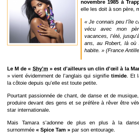
novembre 1985 à Trap
elle les doit à son père, 
« Je connais peu l’île c
vécu avec mon père
vacances, l’été, jusqu’
ans, au Robert, là où
habite. » (France Antill
Le M de «
Shy’m
» est d’ailleurs un clin d’œil à la Ma
» vient évidemment de l’anglais qui signifie
timide
. Et 
la côtoie depuis qu’elle est toute petite.
Pourtant passionnée de chant, de danse et de musique,
produire devant des gens et se préfère à rêver être vété
star internationale.
Mais Tamara s’adonne de plus en plus à la danse
surnommée
« Spice Tam »
par son entourage.