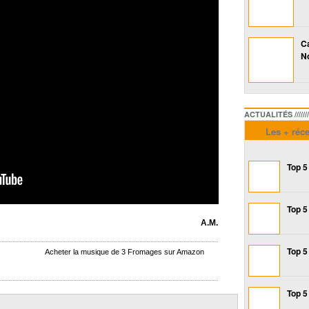
Ca
No
ACTUALITÉS /////////////
Les + réc
Top 5
Top 5
A.M.
Top 5
Acheter la musique de 3 Fromages sur Amazon
Top 5