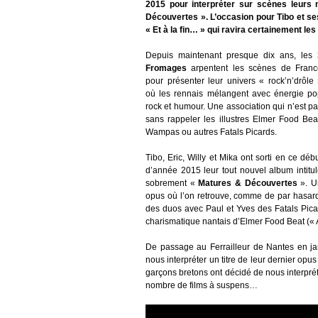
2015 pour interpréter sur scènes leurs
Découvertes ». L’occasion pour Tibo et se
« Et à la fin… » qui ravira certainement le
Depuis maintenant presque dix ans, les
Fromages
arpentent les scènes de Franc
pour présenter leur univers « rock’n’drôle
où les rennais mélangent avec énergie po
rock et humour. Une association qui n’est p
sans rappeler les illustres Elmer Food Bea
Wampas ou autres Fatals Picards.
Tibo, Eric, Willy et Mika ont sorti en ce déb
d’année 2015 leur tout nouvel album intitu
sobrement «
Matures & Découvertes
». U
opus où l’on retrouve, comme de par hasar
des duos avec Paul et Yves des Fatals Pic
charismatique nantais d’Elmer Food Beat (« A
De passage au Ferrailleur de Nantes en jan
nous interpréter un titre de leur dernier opu
garçons bretons ont décidé de nous interpréte
nombre de films à suspens…