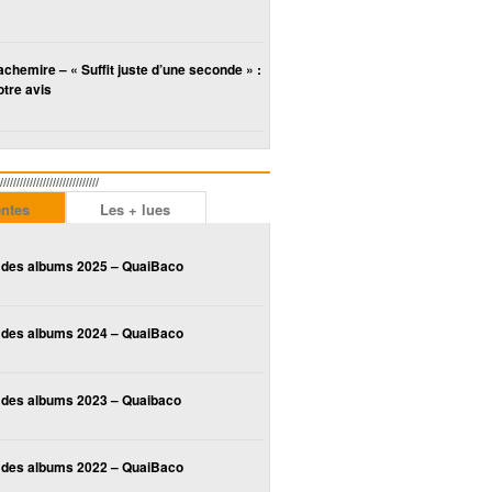
chemire – « Suffit juste d’une seconde » :
tre avis
////////////////////////
entes
Les + lues
 des albums 2025 – QuaiBaco
 des albums 2024 – QuaiBaco
 des albums 2023 – Quaibaco
 des albums 2022 – QuaiBaco