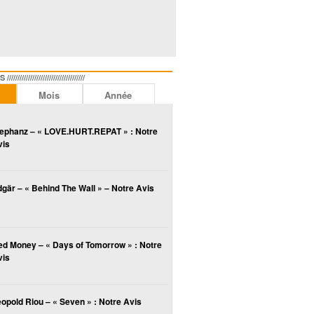
//////////////////////////////
Mois
Année
lephanz – « LOVE.HURT.REPAT » : Notre
vis
gär – « Behind The Wall » – Notre Avis
ed Money – « Days of Tomorrow » : Notre
vis
opold Riou – « Seven » : Notre Avis