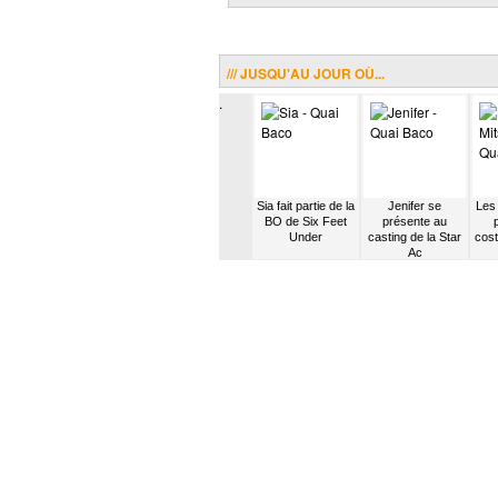
/// JUSQU'AU JOUR OÙ...
.
 de
Eiffel sort l’album
Paramore fait sa
Sia fait partie de la
Jenifer se
Les 
« Abricotine »
propre tournée
BO de Six Feet
présente au
aux USA
Under
casting de la Star
cost
Ac