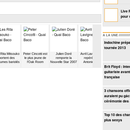
Live 
pour 
A LA UNE /////////////////
Indochine prépa
tournée 2013
Rita Mitsouko
Peter Cincotti est
Julien Doré
Avril Lavigne est
Naïf écrit à u
portent des
le plus jeune de
remporte la
repérée par
musicien de Pri
umes bariolés
l’Oak Room
Nouvelle Star 2007
Antonio Reid
Brit Floyd : Int
guitariste avant
française
3 chansons offic
auraient pu gâc
cérémonie des 
Top 10 des cha
plus sexys