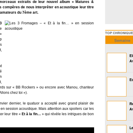
 morceaux extraits de leur nouvel album « Matures &
s compères de nous interpréter en acoustique leur titre
s amateurs du 7ème art.
3
e
TOP CHRONIQUES ///////
 »
p
Semaine
as
t,
E
A
ut
lé
n
Ed
d,
ards sur « BB Rockers » ou encore avec Manou, chanteur
llons chez toi »).
R
vier dernier, le quatuor a accepté avec grand plaisir de
A
s en session acoustique. Mais attention aux spoilers car les
r leur titre «
Et à la fin…
» qui révèle les intrigues de bon
Le