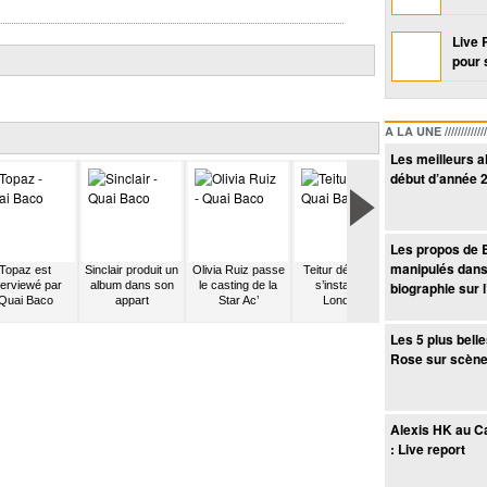
Live 
pour 
A LA UNE /////////////////
Les meilleurs 
début d’année 
Les propos de 
manipulés dans
Topaz est
Sinclair produit un
Olivia Ruiz passe
Teitur décide de
Revolver recru
terviewé par
album dans son
le casting de la
s’installer à
biographie sur l
un violoncellis
Quai Baco
appart
Star Ac’
Londres
Les 5 plus bell
Rose sur scèn
Alexis HK au C
: Live report