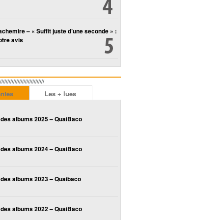
chemire – « Suffit juste d’une seconde » :
tre avis
////////////////////////
entes
Les + lues
 des albums 2025 – QuaiBaco
 des albums 2024 – QuaiBaco
 des albums 2023 – Quaibaco
 des albums 2022 – QuaiBaco