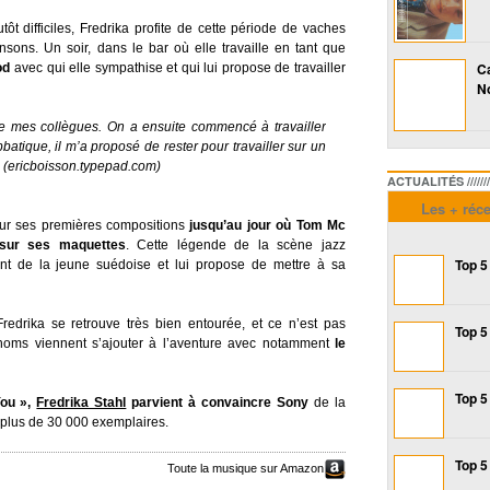
ôt difficiles, Fredrika profite de cette période de vaches
ons. Un soir, dans le bar où elle travaille en tant que
Ca
od
avec qui elle sympathise et qui lui propose de travailler
No
de mes collègues. On a ensuite commencé à travailler
atique, il m’a proposé de rester pour travailler sur un
» (ericboisson.typepad.com)
ACTUALITÉS /////////////
Les + réc
sur ses premières compositions
jusqu’au jour où Tom Mc
 sur ses maquettes
. Cette légende de la scène jazz
Top 5
lent de la jeune suédoise et lui propose de mettre à sa
redrika se retrouve très bien entourée, et ce n’est pas
Top 5
noms viennent s’ajouter à l’aventure avec notamment
le
Top 5
You »,
Fredrika Stahl
parvient à convaincre Sony
de la
à plus de 30 000 exemplaires.
Top 5
Toute la musique sur Amazon