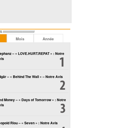
//////////////////////////////
Mois
Année
lephanz – « LOVE.HURT.REPAT » : Notre
vis
gär – « Behind The Wall » – Notre Avis
ed Money – « Days of Tomorrow » : Notre
vis
opold Riou – « Seven » : Notre Avis