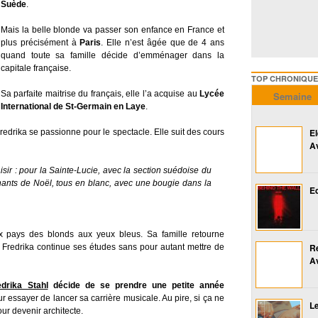
Suède
.
Mais la belle blonde va passer son enfance en France et
plus précisément à
Paris
. Elle n’est âgée que de 4 ans
quand toute sa famille décide d’emménager dans la
capitale française.
TOP CHRONIQUES ///////
Sa parfaite maitrise du français, elle l’a acquise au
Lycée
Semaine
International de St-Germain en Laye
.
E
drika se passionne pour le spectacle. Elle suit des cours
A
isir : pour la Sainte-Lucie, avec la section suédoise du
chants de Noël, tous en blanc, avec une bougie dans la
Ed
ux pays des blonds aux yeux bleus. Sa famille retourne
R
, Fredrika continue ses études sans pour autant mettre de
A
edrika Stahl
décide de se prendre une petite année
r essayer de lancer sa carrière musicale. Au pire, si ça ne
Le
ur devenir architecte.