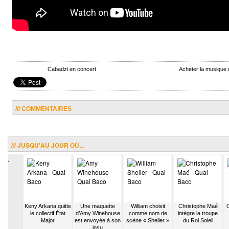
Cabadzi en concert
Acheter la musique
/// COMMENTAIRES
/// JUSQU'AU JOUR OÙ...
.
eprend Ma
Keny Arkana quitte
Une maquette
William choisit
Christophe Maé
O
Festival
le collectif État
d’Amy Winehouse
comme nom de
intègre la troupe
rotique
Major
est envoyée à son
scène « Sheller »
du Roi Soleil
insu