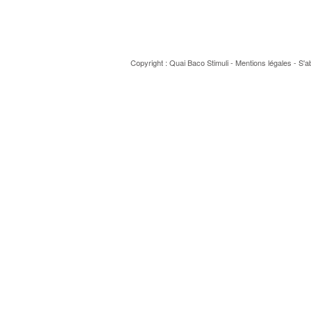
Copyright : Quai Baco
Stimuli
-
Mentions légales
-
S'a