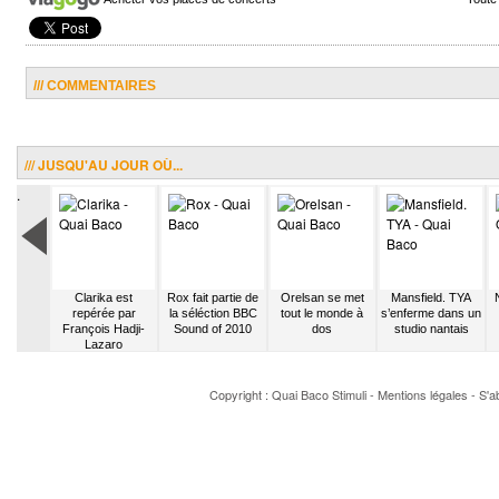
/// COMMENTAIRES
/// JUSQU'AU JOUR OÙ...
.
cipe aux
Clarika est
Rox fait partie de
Orelsan se met
Mansfield. TYA
sicales
repérée par
la séléction BBC
tout le monde à
s’enferme dans un
François Hadji-
Sound of 2010
dos
studio nantais
Lazaro
Copyright : Quai Baco
Stimuli
-
Mentions légales
-
S'a