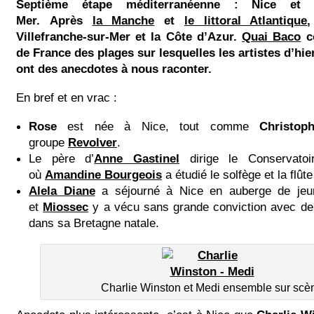
Septième étape
méditerranéenne
: Nice et Vi
Mer.
Après
la Manche
et
le littoral Atlantique
,
Villefranche-sur-Mer et la Côte d’Azur.
Quai Baco
co
de France des plages sur lesquelles les artistes d’hie
ont des anecdotes à nous raconter.
En bref et en vrac :
Rose
est née à Nice, tout comme
Christop
groupe
Revolver
.
Le père d’
Anne Gastinel
dirige le Conservatoi
où
Amandine Bourgeois
a étudié le solfège et la flûte
Alela Diane
a séjourné à Nice en auberge de jeu
et
Miossec
y a vécu sans grande conviction avec de 
dans sa Bretagne natale.
Charlie Winston et Medi ensemble sur scè