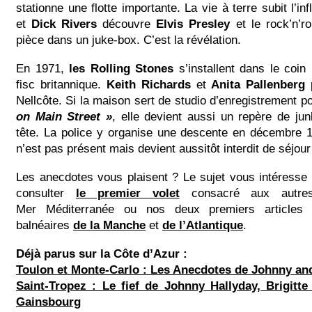
stationne une flotte importante. La vie à terre subit l’i
et
Dick Rivers
découvre
Elvis Presley
et le rock’n’ro
pièce dans un juke-box. C’est la révélation.
En 1971,
les Rolling Stones
s’installent dans le coin
fisc britannique.
Keith Richards
et
Anita Pallenberg
p
Nellcôte. Si la maison sert de studio d’enregistrement p
on Main Street »
, elle devient aussi un repère de ju
tête. La police y organise une descente en décembre 1
n’est pas présent mais devient aussitôt interdit de séjou
Les anecdotes vous plaisent ? Le sujet vous intéresse
consulter
le premier volet
consacré aux autre
Mer Méditerranée ou nos deux premiers articles 
balnéaires
de la Manche
et
de l’Atlantique
.
Déjà parus sur la Côte d’Azur :
Toulon et Monte-Carlo : Les Anecdotes de Johnny an
Saint-Tropez : Le fief de Johnny Hallyday, Brigitt
Gainsbourg