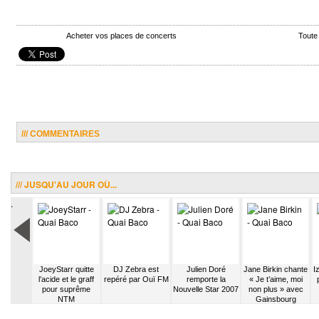
Acheter vos places de concerts
Toute
/// COMMENTAIRES
/// JUSQU'AU JOUR OÙ...
.
es potes
JoeyStarr quitte
DJ Zebra est
Julien Doré
Jane Birkin chante
I
afia K’1
l’acide et le graff
repéré par Ouï FM
remporte la
« Je t’aime, moi
y
pour suprême
Nouvelle Star 2007
non plus » avec
NTM
Gainsbourg