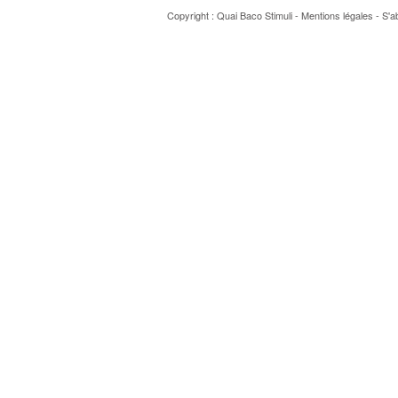
Copyright : Quai Baco
Stimuli
-
Mentions légales
-
S'a