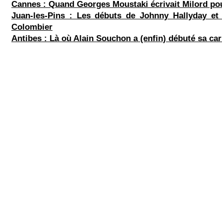
Cannes : Quand Georges Moustaki écrivait Milord pou
Juan-les-Pins : Les débuts de Johnny Hallyday et
Colombier
Antibes : Là où Alain Souchon a (enfin) débuté sa car