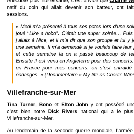
Anecdote plus intéressante, c’est à Nice que
Charlie W
natif du coin qui allait devenir son batteur, ont fai
sessions.
« Medi m’a présenté à tous ses potes lors d’une soi
joué ‘’Like a hobo’’. C’était une super soirée… Puis j
j’allais à Nice, et il m’a dit que son groupe et lui y
une semaine. Il m’a demandé si je voulais faire leur 
et cette semaine là on a passé beaucoup de t
Ensuite il est venu en Angleterre pour des concerts,
en France pour mes concerts, on s’est entraidé 
échanges. » (Documentaire « My life as Charlie Win
Villefranche-sur-Mer
Tina Turner
,
Bono
et
Elton John
y ont possédé une
c’est bien notre
Dick Rivers
national qui a le plu
Villefranche-sur-Mer.
Au lendemain de la seconde guerre mondiale, l’armée