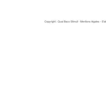
Copyright : Quai Baco
Stimuli
-
Mentions légales
-
S'a