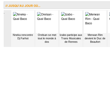
/// JUSQU'AU JOUR OÙ...
.
ughed
Nneka rencontre
Orelsan se met
Izabo participe aux
Merwan Rim
ntre
Dj Farhot
tout le monde à
Trans Musicales
devient le Duc de
 grâce à
dos
de Rennes
Beaufort
père