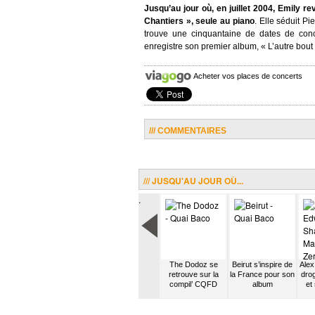
Jusqu’au jour où, en juillet 2004, Emily r
Chantiers », seule au piano
. Elle séduit P
trouve une cinquantaine de dates de conce
enregistre son premier album, « L’autre bou
Acheter vos places de concerts
/// COMMENTAIRES
/// JUSQU'AU JOUR OÙ...
.
on
Hocus Pocus est
Muse ouvre un
The Dodoz se
Beirut s’inspire de
Alex
r le
en rupture de
dictionnaire à la
retrouve sur la
la France pour son
drog
léans
stock
lettre M
compil’ CQFD
album
et