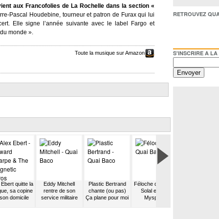
evient aux Francofolies de La Rochelle dans la section «
RETROUVEZ QUAI BACO /
ierre-Pascal Houdebine, tourneur et patron de Furax qui lui
rt. Elle signe l’année suivante avec le label Fargo et
t du monde ».
S'INSCRIRE A LA NEWSL
Toute la musique sur Amazon
 Ebert quitte la
Eddy Mitchell
Plastic Bertrand
Féloche demande
Ebony Bones
ue, sa copine
rentre de son
chante (ou pas)
Solal en ami
rencontre Ra
 son domicile
service militaire
Ça plane pour moi
Myspace
Scabies