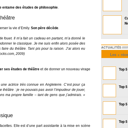
le entame des études de philosophie
.
théâtre
Ca
No
erser la vie d’Emily.
Son père décède
.
 fouet. Il m’a fait un cadeau en partant, m’a donné le
andonner le classique. Je me suis enfin alors posée des
ACTUALITÉS /////////////
faire du théâtre. Tant pis pour la raison. J’ai alors eu
nrocks.com, 2009)
Les + réc
Top 5
per ses études de théâtre
et de donner un nouveau virage
une actrice très connue en Angleterre. C’est pour ça
Top 5
 théâtre : je ne pouvais pas avoir l’impudeur de jouer,
dans ma propre famille – tant de gens que j’admirais. »
Top 5
usique
Top 5
acettes. Elle est d’une part assistante à la mise en scène