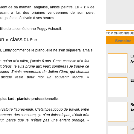
vient de sa maman, anglaise, artiste peintre. Le « z » de
quant à lui, des origines vendéennes de son père,
re, poète et écrivain à ses heures.
e-fille de la comédienne Peggy Ashcroft.
TOP CHRONIQUES ///////
on « classique »
Semaine
s, Emily commence le piano, elle ne s’en séparera jamais.
E
A
ue qu’on m’a offert, j’avais 6 ans. Cette cassette m’a fait
ux bleus, je suis brune aux yeux sombres ! Je trouve ce
sons. J’étais amoureuse de Julien Clerc, qui chantait
e disque reste pour moi un souvenir tendre. »
Ed
 plus tard :
pianiste professionnelle
.
R
A
ervatoire l’après-midi. C’était beaucoup de travail, entre
amens, des concours, ça n’en finissait pas, c’était très
 dur, parce que je n’étais pas une enfant prodige. »
Le