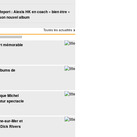
Report : Alexis HK en coach « bien être »
son nouvel album
Toutes les actualités
////////////////////
ert mémorable
albums de
oque Michel
utur spectacle
che-sur-Mer et
e Dick Rivers