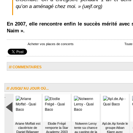
qu’on a aménagé chez moi. » (uejf.org)
En 2007, elle rencontre enfin le succès mérité avec
Naim ».
Acheter vos places de concerts
Toute
/// COMMENTAIRES
/// JUSQU'AU JOUR OÙ...
.
 Bruel
Ariane Moffatt est
Elodie Frégé
Nolwenn Leroy
Apl.de.Ap fonde le
 l’armée
claviériste de
remporte la Star
tente sa chance
groupe Atban
Daniel Bélanger
Academy 2003
au casting de la
Klann avec