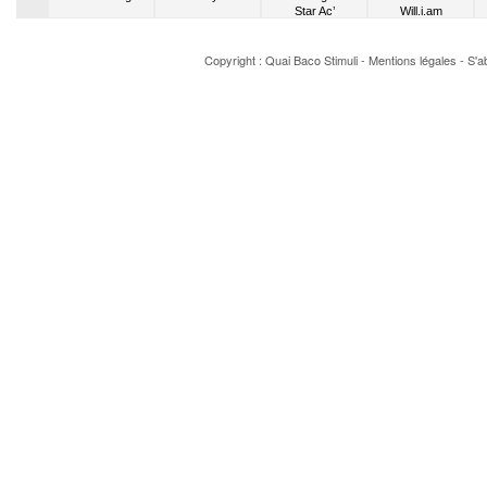
Star Ac’
Will.i.am
Copyright : Quai Baco
Stimuli
-
Mentions légales
-
S'a