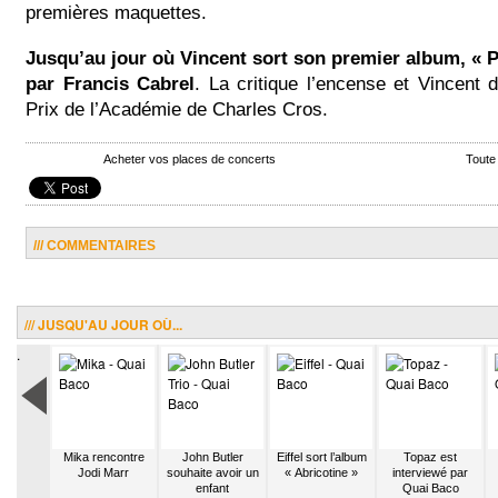
premières maquettes.
Jusqu’au jour où Vincent sort son premier album, « P
par Francis Cabrel
. La critique l’encense et Vincent
Prix de l’Académie de Charles Cros.
Acheter vos places de concerts
Toute
/// COMMENTAIRES
/// JUSQU'AU JOUR OÙ...
.
arau et
Mika rencontre
John Butler
Eiffel sort l’album
Topaz est
roupe
Jodi Marr
souhaite avoir un
« Abricotine »
interviewé par
séduisent
enfant
Quai Baco