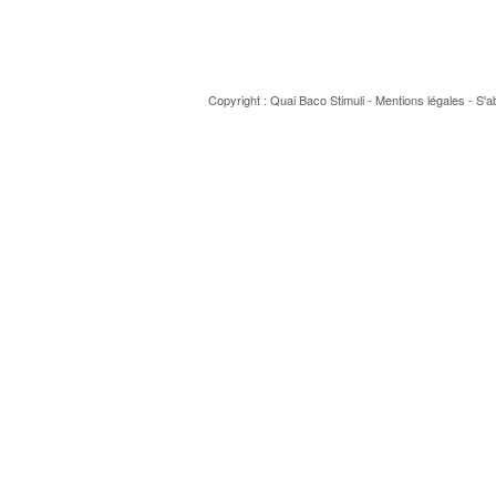
Copyright : Quai Baco
Stimuli
-
Mentions légales
-
S'a