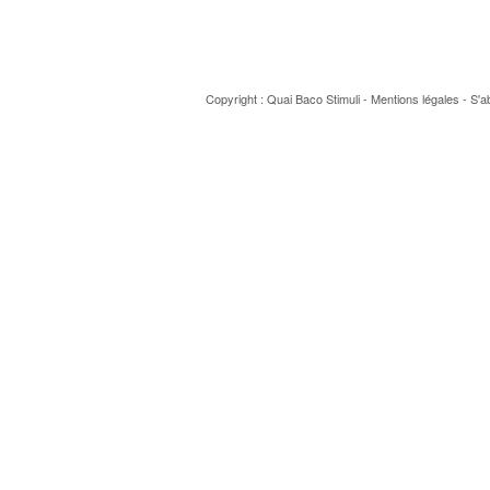
Copyright : Quai Baco
Stimuli
-
Mentions légales
-
S'a