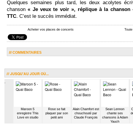
Quelques semaines plus tard, les deux acolytes écr
chanson
« Je veux te voir », réplique à la chanson 
TTC
. C’est le succès immédiat.
Acheter vos places de concerts
Toute
/// COMMENTAIRES
/// JUSQU'AU JOUR OÙ...
.
nspire de
Maroon 5
Rose se fait
Alain Chamfort est
Sean Lennon
C
 pour son
enregistre This
plaquer par son
chouchouté par
chante ses
d
um
Love en studio
petit ami
Claude François
chansons à Adam
Yauch