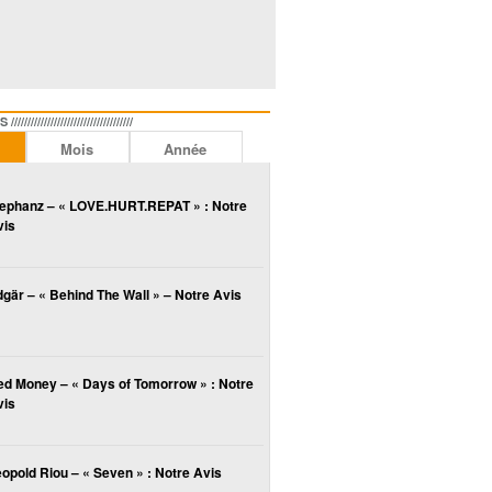
//////////////////////////////
Mois
Année
lephanz – « LOVE.HURT.REPAT » : Notre
vis
gär – « Behind The Wall » – Notre Avis
ed Money – « Days of Tomorrow » : Notre
vis
opold Riou – « Seven » : Notre Avis