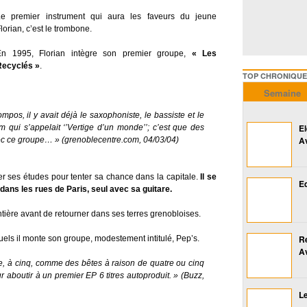
Le premier instrument qui aura les faveurs du jeune
lorian, c’est le trombone.
En 1995, Florian intègre son premier groupe,
« Les
Recyclés »
.
TOP CHRONIQUES ///////
Semaine
mpos, il y avait déjà le saxophoniste, le bassiste et le
E
m qui s’appelait ‘’Vertige d’un monde’’; c’est que des
A
vec ce groupe… » (grenoblecentre.com, 04/03/04)
er ses études pour tenter sa chance dans la capitale.
Il se
Ed
 dans les rues de Paris, seul avec sa guitare.
tière avant de retourner dans ses terres grenobloises.
R
els il monte son groupe, modestement intitulé, Pep’s.
A
pe, à cinq, comme des bêtes à raison de quatre ou cinq
 aboutir à un premier EP 6 titres autoproduit. » (Buzz,
Le