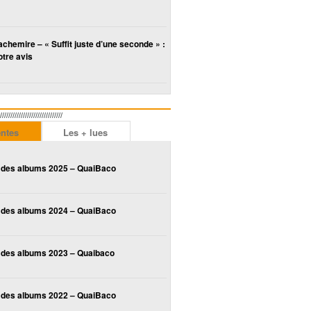
chemire – « Suffit juste d’une seconde » :
tre avis
////////////////////////
entes
Les + lues
 des albums 2025 – QuaiBaco
 des albums 2024 – QuaiBaco
 des albums 2023 – Quaibaco
 des albums 2022 – QuaiBaco