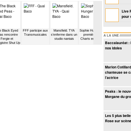
Live 
pour 
e Black Eyed
FFF participe aux
Mansfield. TYA
Sophie Hunger est
The Pretty
as rencontre
Transmusicales
s’enferme dans un
première des
Reckless zappe
A LA UNE /////////////////
Fergie et
studio nantais
Charts en Suisse
saison 4 de
Baccalauréat : 
gistre Shut Up
Gossip Girl
nos idoles
Marion Cotillard
chanteuse se c
l’actrice
Peaks : le nouv
Morgane du gr
Les 5 plus bell
Rose sur scèn