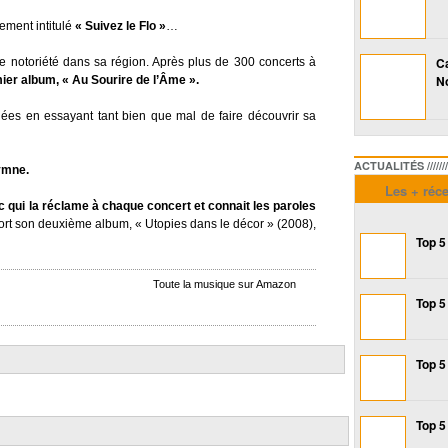
ement intitulé
« Suivez le Flo »
…
Ca
le notoriété dans sa région. Après plus de 300 concerts à
No
mier album, « Au Sourire de l’Âme ».
nées en essayant tant bien que mal de faire découvrir sa
ACTUALITÉS /////////////
hymne.
Les + réc
c qui la réclame à chaque concert et connait les paroles
sort son deuxième album, « Utopies dans le décor » (2008),
Top 5
Toute la musique sur Amazon
Top 5
Top 5
Top 5