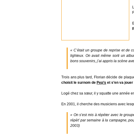
F
« C’était un groupe de reprise et de co
lighteux. On avait même sorti un albu
bons souvenirs, j’ai appris la scène a
Trois ans plus tard, Florian décide de plaqu
choisit le surnom de
Pep’s
et s’en va jouer
Logé chez sa sœur, il y squatte une année en
En 2001, il cherche des musiciens avec lesqu
« On s’est mis à répéter avec le grou
répèt’ par semaine à la campagne, pour
2003)