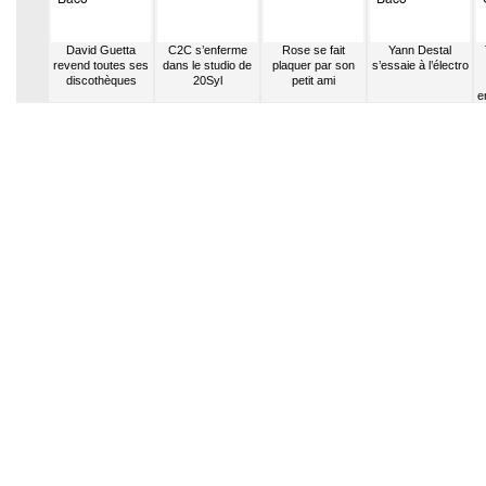
itz écrit
David Guetta
C2C s’enferme
Rose se fait
Yann Destal
My Love
revend toutes ses
dans le studio de
plaquer par son
s’essaie à l’électro
adonna
discothèques
20Syl
petit ami
e