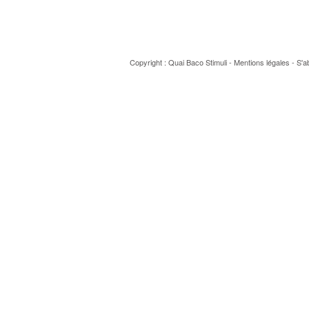
Copyright : Quai Baco
Stimuli
-
Mentions légales
-
S'a