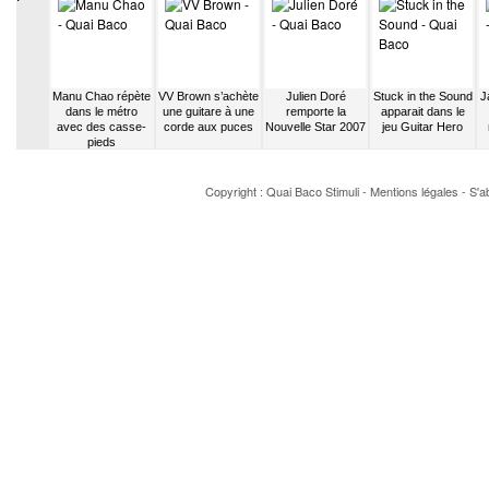
ontre DJ
Manu Chao répète
VV Brown s’achète
Julien Doré
Stuck in the Sound
J
arnier
dans le métro
une guitare à une
remporte la
apparait dans le
avec des casse-
corde aux puces
Nouvelle Star 2007
jeu Guitar Hero
pieds
Copyright : Quai Baco
Stimuli
-
Mentions légales
-
S'a