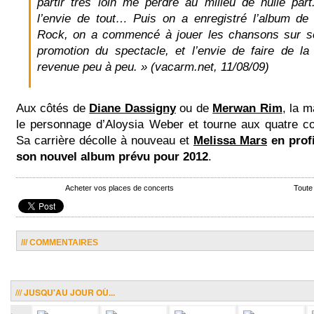
partir très loin me perdre au milieu de nulle part
l’envie de tout… Puis on a enregistré l’album de
Rock, on a commencé à jouer les chansons sur sc
promotion du spectacle, et l’envie de faire de l
revenue peu à peu. » (vacarm.net, 11/08/09)
Aux côtés de
Diane Dassigny
ou de
Merwan Rim
, la m
le personnage d’Aloysia Weber et tourne aux quatre co
Sa carrière décolle à nouveau et
Melissa Mars
en profi
son nouvel album prévu pour 2012
.
Acheter vos places de concerts
Toute
/// COMMENTAIRES
/// JUSQU'AU JOUR OÙ...
.