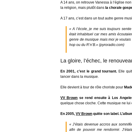
A 14 ans, on retrouve Vanessa à l’église non 
la religion, mais plutôt dans
la chorale gosp
A 17 ans, c’est dans un tout autre genre mus
« A l’école, je me suis toujours sentie
était inhabituel car mes amis écoutai
genre de musique mais moi je voulais ca
hop ou du R’n’B.» (pyroradio.com)
La gloire, l’échec, le renouvea
En 2001, c’est le grand tournant.
Elle quit
lancer dans la musique.
Elle devient à tour de rôle choriste pour
Mad
VV Brown
se rend ensuite à Los Angele
quelque chose cloche. Cette musique ne lui 
En 2005,
VV Brown
quitte son label. L’albu
« J’étais devenue accros aux somnifèr
afin de pouvoir me rendormir. J’ét