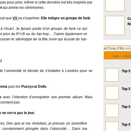
pas pour prier, même si cette dernière est très inspirée par
el
qui anime les cérémonies.
Ca
ical que
VV
va s’exprimer.
Elle intègre un groupe de funk
.
No
 à l’écart. Je faisais partie d’un groupe de funk ce qui
ent plus du R’n’B ou du hip-hop… J’aime également ce
sser le stéréotype de la fille noire qui écoute du hip-
ACTUALITÉS /////////////
Les + réc
u
Top 5
te l’université et décide de s’installer à Londres pour se
onna
puis les
Pussycat Dolls
.
Top 5
s
avec l’intention d’enregistrer son premier album. Mais
convient pas.
Top 5
m ne verra pas le jour.
es. Dès que je me réveillais, je prenais un somnifère
Top 5
ais constamment plongée dans l’obscurité… Dans ma