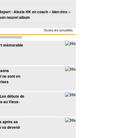
Report : Alexis HK en coach « bien être »
son nouvel album
Toutes les actualités
////////////////////
ert mémorable
nsons
i ne sont en
prises
 Les débuts de
s au Vieux-
ns après sa
n va devenir
son
Antoine sort
Benjamin Biolay
Féfé rencontre
Phoenix apparait
Joyce
ams
diplômé de l’école
écrit Jardin d’Hiver
KLR et monte le
sur la compil’
s’in