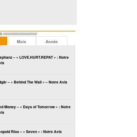
//////////////////////////////
Mois
Année
lephanz – « LOVE.HURT.REPAT » : Notre
vis
gär – « Behind The Wall » – Notre Avis
ed Money – « Days of Tomorrow » : Notre
vis
opold Riou – « Seven » : Notre Avis