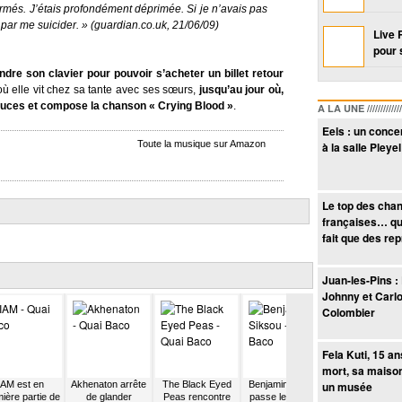
ermés. J’étais profondément déprimée. Si je n’avais pas
i par me suicider. » (guardian.co.uk, 21/06/09)
Live 
pour 
ndre son clavier pour pouvoir s’acheter un billet retour
 où elle vit chez sa tante avec ses sœurs,
jusqu’au jour où,
 puces et compose la chanson « Crying Blood »
.
A LA UNE /////////////////
Eels : un conc
Toute la musique sur Amazon
à la salle Pleyel
Le top des cha
françaises… qu
fait que des re
Juan-les-Pins :
Johnny et Carlo
Colombier
Fela Kuti, 15 a
mort, sa maiso
IAM est en
Akhenaton arrête
The Black Eyed
Benjamin Siksou
un musée
Asa rencontre 
ière partie de
de glander
Peas rencontre
passe le casting
alter ego Cobh