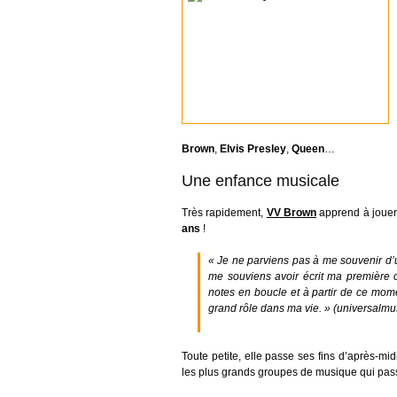
Brown
,
Elvis Presley
,
Queen
…
Une enfance musicale
Très rapidement,
VV Brown
apprend à jouer
ans
!
« Je ne parviens pas à me souvenir d’
me souviens avoir écrit ma première 
notes en boucle et à partir de ce mome
grand rôle dans ma vie. » (universalmu
Toute petite, elle passe ses fins d’après-mid
les plus grands groupes de musique qui pa