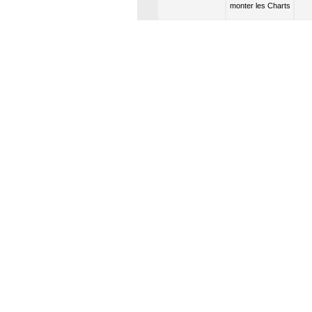
festival
Vague
monter les Charts