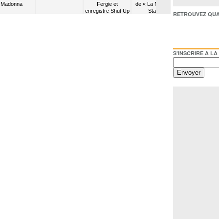
Madonna
Fergie et
de « La Nouvelle
Emmanuel Asuq
enregistre Shut Up
Star »
RETROUVEZ QUAI BACO /
S'INSCRIRE A LA NEWSL