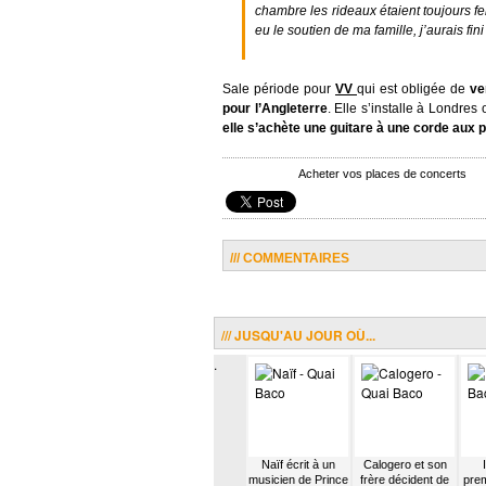
chambre les rideaux étaient toujours f
eu le soutien de ma famille, j’aurais fin
Sale période pour
VV
qui est obligée de
ve
pour l’Angleterre
. Elle s’installe à Londres
elle s’achète une guitare à une corde aux
Acheter vos places de concerts
/// COMMENTAIRES
/// JUSQU'AU JOUR OÙ...
.
chet
Puggy profite d’un
Nadeah rejoint le
Naïf écrit à un
Calogero et son
ez
incendie lors d’un
groupe Nouvelle
musicien de Prince
frère décident de
prem