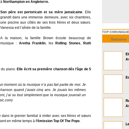
à
Northampton en Angleterre.
Son père est portoricain et sa mère jamaïcaine
. Elle
grandit dans une immense demeure, avec six chambres,
une piscine aux côtés de ses trois frères et deux sœurs.
Vanessa est l’aînée de la famille.
TOP CHRONIQUES ///////
A la maison, la famille Brown écoute beaucoup de
Semaine
musique :
Aretha Franklin
, les
Rolling Stones
,
Ruth
E
A
 du piano.
Elle écrit sa première chanson dès l’âge de 5
Ed
un moment où la musique n’a pas fait partie de moi. Je
chanson quand j’avais cinq ans. Je jouais les mêmes
nt, j’ai su tout simplement que la musique jouerait un
R
sic.com)
A
i dans le grenier familial à imiter avec ses frères et sœurs
ssent en même temps à
l’émission Top Of The Pops
.
Le