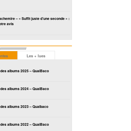
chemire – « Suffit juste d’une seconde » :
tre avis
////////////////////////
entes
Les + lues
 des albums 2025 – QuaiBaco
 des albums 2024 – QuaiBaco
 des albums 2023 – Quaibaco
 des albums 2022 – QuaiBaco