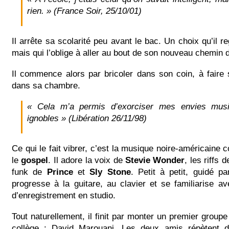
rien.
»
(France Soir, 25/10/01)
Il arrête sa scolarité peu avant le bac. Un choix qu’il re
mais qui l’oblige à aller au bout de son nouveau chemin d
Il commence alors par bricoler dans son coin, à fair
dans sa chambre.
« Cela m’a permis d’exorciser mes envies musi
ignobles »
(Libération 26/11/98)
Ce qui le fait vibrer, c’est la musique noire-américaine
le
gospel
. Il adore la voix de
Stevie Wonder
, les riffs 
funk de
Prince
et
Sly Stone
. Petit à petit, guidé p
progresse à la guitare, au clavier et se familiarise a
d’enregistrement en studio.
Tout naturellement, il finit par monter un premier group
collège : David Marouani. Les deux amis répètent 