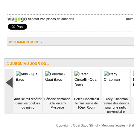
Acheter vos places de concerts
Toute
/// COMMENTAIRES
/// JUSQU'AU JOUR OÙ...
.
Blunt
Anis se fait repérer
Féloche demande
Peter Cincotti est
Tracy Chapman
 quitter
dans les couloirs
Solal en ami
le plus jeune de
réalise des démos
mée
du métro
Myspace
l’Oak Room
pour une radio
universitaire
Copyright : Quai Baco
Stimuli
-
Mentions légales
-
S'a