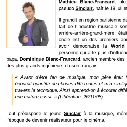
Mathieu Blanc-Francard
, pl
pseudo
Sinclair
, naît le 19 juil
Il grandit en région parisienne d
fait de l’industrie musicale s
arrière-arrière-grand-mère éta
oncle est un des premiers an
avoir démocratisé la
World
personne qui a le plus d’influen
papa.
Dominique Blanc-Francard
, ancien membre des
des plus grands ingénieurs du son français.
« Avant d’être fan de musique, mon père était f
écoutait quantité de choses différentes et m’a expli
travers la technique. Ainsi apprend-on à écouter dif
une culture aussi. »
(Libération, 26/11/98)
Tout prédispose le jeune
Sinclair
à la musique, même
l’époque de devenir réalisateur pour le cinéma.