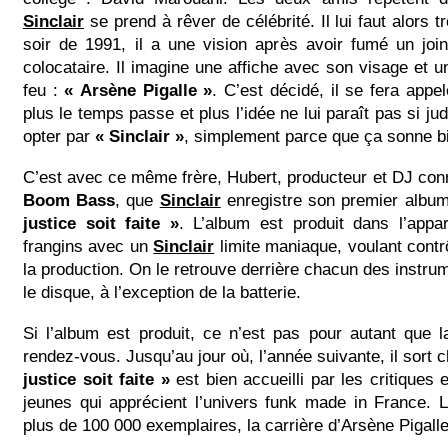
Sinclair
se prend à rêver de célébrité. Il lui faut alors
soir de 1991, il a une vision après avoir fumé un joi
colocataire. Il imagine une affiche avec son visage et u
feu :
« Arsène Pigalle »
. C’est décidé, il se fera appel
plus le temps passe et plus l’idée ne lui paraît pas si judi
opter par
« Sinclair »
, simplement parce que ça sonne b
C’est avec ce même frère, Hubert, producteur et DJ co
Boom Bass
, que
Sinclair
enregistre son premier albu
justice soit faite »
. L’album est produit dans l’app
frangins avec un
Sinclair
limite maniaque, voulant contr
la production. On le retrouve derrière chacun des instru
le disque, à l’exception de la batterie.
Si l’album est produit, ce n’est pas pour autant que l
rendez-vous. Jusqu’au jour où, l’année suivante, il sort 
justice soit faite »
est bien accueilli par les critiques e
jeunes qui apprécient l’univers funk made in France. 
plus de 100 000 exemplaires, la carrière d’Arsène Pigalle