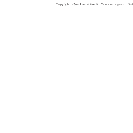
Copyright : Quai Baco
Stimuli
-
Mentions légales
-
S'a