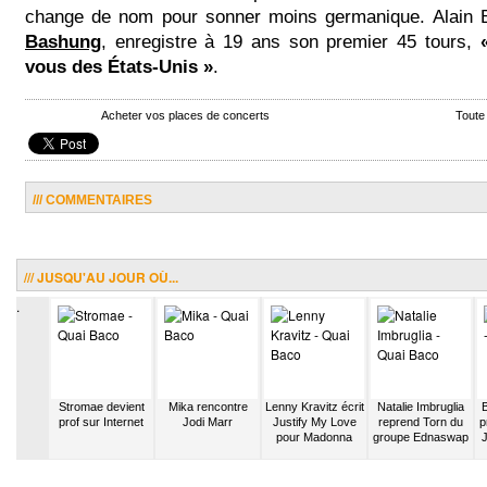
change de nom pour sonner moins germanique. Alain 
Bashung
, enregistre à 19 ans son premier 45 tours,
vous des États-Unis »
.
Acheter vos places de concerts
Toute
/// COMMENTAIRES
/// JUSQU'AU JOUR OÙ...
.
 Siksou
Stromae devient
Mika rencontre
Lenny Kravitz écrit
Natalie Imbruglia
B
casting
prof sur Internet
Jodi Marr
Justify My Love
reprend Torn du
p
Nouvelle
pour Madonna
groupe Ednaswap
 »