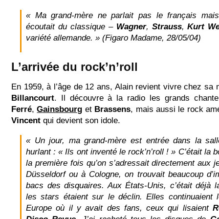
« Ma grand-mère ne parlait pas le français mais
écoutait du classique –
Wagner
,
Strauss
,
Kurt
We
variété allemande. »
(Figaro Madame, 28/05/04)
L’arrivée du rock’n’roll
En 1959, à l’âge de 12 ans, Alain revient vivre chez sa
Billancourt
. Il découvre à la radio les grands chante
Ferré
,
Gainsbourg
et
Brassens
, mais aussi le rock am
Vincent
qui devient son idole.
« Un jour, ma grand-mère est entrée dans la sal
hurlant : « Ils ont inventé le rock’n’roll ! » C’était l
la première fois qu’on s’adressait directement aux je
Düsseldorf ou à Cologne, on trouvait beaucoup d’i
bacs des disquaires. Aux États-Unis, c’était déjà l
les stars étaient sur le déclin. Elles continuaient 
Europe où il y avait des fans, ceux qui lisaient
R