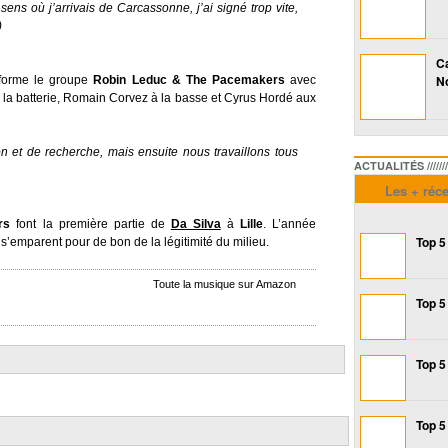
sens où j’arrivais de Carcassonne, j’ai signé trop vite,
)
Ca
No
 forme le groupe
Robin Leduc & The Pacemakers
avec
à la batterie, Romain Corvez à la basse et Cyrus Hordé aux
on et de recherche, mais ensuite nous travaillons tous
ACTUALITÉS /////////////
Les + réc
rs
font la première partie de
Da Silva
à
Lille
. L’année
Top 5
 s’emparent pour de bon de la légitimité du milieu.
Toute la musique sur Amazon
Top 5
Top 5
Top 5