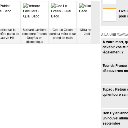
Live 
pour 
atrice fait la
Bernard Lavilliers
Cee-Lo Green
Mika rencontre
Rodrigo Y Gabri
ière partie de
rencontre Francis
perd sa mère et se
Jodi Marr
font la premièr
A LA UNE /////////////////
Lauryn Hill
Dreyfus en
prend en main
partie de Dami
A votre mort, q
discothèque
Rice
devenir vos MP
légalement ?
Tour de France
découvertes mus
Tupac : Retour 
qui entoure sa 
Bob Dylan ann
un nouvel albu
septembre