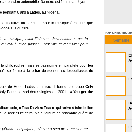
e concession automobile. Sa mère est femme au foyer.
lle pendant 6 ans à
Lagos
, au Nigéria.
nce, il cultive un penchant pour la musique à mesure que
loppe à la guitare.
TOP CHRONIQUES ///////
jà la musique, mais l’élément déclencheur a été la
Semaine
is du mal à m’en passer. C’est vite devenu vital pour
E
A
e la
philosophie
, mais se passionne en parallèle pour
les
 qu’il se forme à la
prise de son
et aux
bidouillages de
Ed
uts de Robin Leduc au micro. Il forme le groupe
Only
Only Paradise sort deux singles en 2001 :
« You got the
R
A
 album solo,
« Tout Devient Tout »
, qui arrive à faire le lien
n, le rock et l’électro. Mais l’album ne rencontre guère de
Le
ne période compliquée, même au sein de la maison de