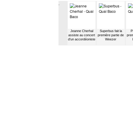
.
sen
Sean Lennon
Izia fait la première
Jeanne Cherhal
Superbus fait la
P
abels
chante ses
partie d’Iggy Pop
assiste au concert
première partie de
prem
chansons à Adam
d’un accordéoniste
Weezer
Yauch