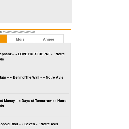
//////////////////////////////
Mois
Année
lephanz – « LOVE.HURT.REPAT » : Notre
vis
gär – « Behind The Wall » – Notre Avis
ed Money – « Days of Tomorrow » : Notre
vis
opold Riou – « Seven » : Notre Avis