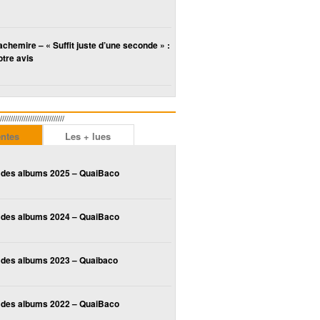
chemire – « Suffit juste d’une seconde » :
tre avis
////////////////////////
entes
Les + lues
 des albums 2025 – QuaiBaco
 des albums 2024 – QuaiBaco
 des albums 2023 – Quaibaco
 des albums 2022 – QuaiBaco