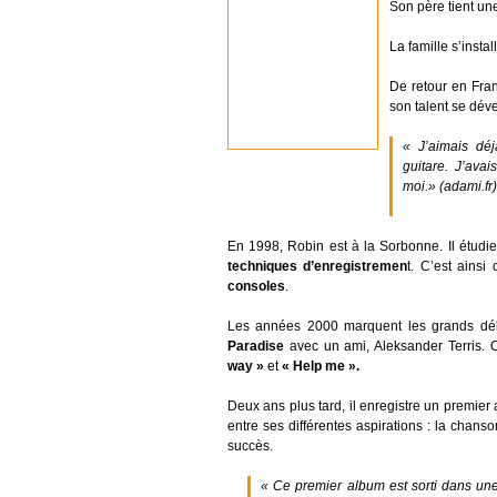
Son père tient un
La famille s’insta
De retour en Fra
son talent se déve
« J’aimais dé
guitare. J’ava
moi.»
(adami.fr)
En 1998, Robin est à la Sorbonne. Il étudi
techniques d’enregistremen
t. C’est ainsi
consoles
.
Les années 2000 marquent les grands déb
Paradise
avec un ami, Aleksander Terris. 
way »
et
« Help me ».
Deux ans plus tard, il enregistre un premier
entre ses différentes aspirations : la chanso
succès.
« Ce premier album est sorti dans u