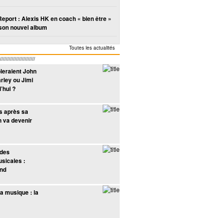
Report : Alexis HK en coach « bien être »
son nouvel album
Toutes les actualités
////////////////////
leraient John
rley ou Jimi
’hui ?
ns après sa
n va devenir
 des
sicales :
and
n
John Butler
Angus & Julia
Aaron envoie une
Bat For Lashes fait
Shaka 
souhaite avoir un
Stone rencontre
chanson à Philippe
la première partie
Berlin
a musique : la
enfant
Fran Healy de
Lioret
de CocoRosie
l
Travis