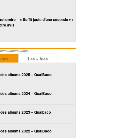
chemire – « Suffit juste d’une seconde » :
tre avis
////////////////////////
entes
Les + lues
 des albums 2025 – QuaiBaco
 des albums 2024 – QuaiBaco
 des albums 2023 – Quaibaco
 des albums 2022 – QuaiBaco