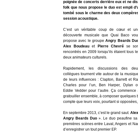
poignée de concerts derrière eux et ne dis
folk que nous propose le duo est empli d’u
tombé sous le charme des deux compères 
session acoustique.
C’est un véritable coup de cœur et un
découverte musicale que Quai Baco vou
propose avec le groupe
Angry Beards Du
Alex Boudeau
et
Pierre Chevré
se son
rencontrés en 2009 lorsqu’ils étaient tous l
deux animateurs culturels.
Rapidement, les discussions des deu
collègues tournent vite autour de la musiqu
de leurs influences : Clapton, Barrett et R
Charles pour l’un, Ben Harper, Dylan o
Eddie Vedder pour l’autre. Ça commence 
gratouiller ensemble, à composer quelques br
compte que leurs voix, pourtant si opposées,
En septembre 2013, c’est le grand saut.
Ale
Angry Beards Duo
». Le duo peaufine sa
premières scènes entre Laval, Angers et Na
d’enregistrer un tout premier EP.