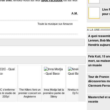
ards Duo
, rendez-vous sur leur
page Facebook
ou sur leur
Live 
pour 
A.M.
Toute la musique sur Amazon
A LA UNE /////////////////
A quoi ressemb
Lennon, Bob Ma
Hendrix aujourd
Fela Kuti, 15 a
mort, sa maiso
un musée
Tour de France
découvertes mu
Clermont-Ferr
C s’enferme
The Killers font un
Inna Modja fait la
Nneka rencontre
Pony Pony Ru
s le studio de
premier concert en
première partie de
Dj Farhot
Run est au
Masterchef et s
20Syl
Angleterre
Sliimy
générique du
Grand Journa
recette