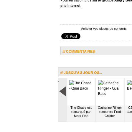
Pour en savoir plus sur le groupe
Angry Be
site Internet
Acheter vos places de concerts
/// COMMENTAIRES
/// JUSQU'AU JOUR OÙ...
.
briela
FFF participe aux
Mickael Miro fait
The Chase est
Catherine Ringer
C2
ière
Transmusicales
un stage chez
remarqué par
rencontre Fred
dan
amien
Universal
Mark Plati
Chichin