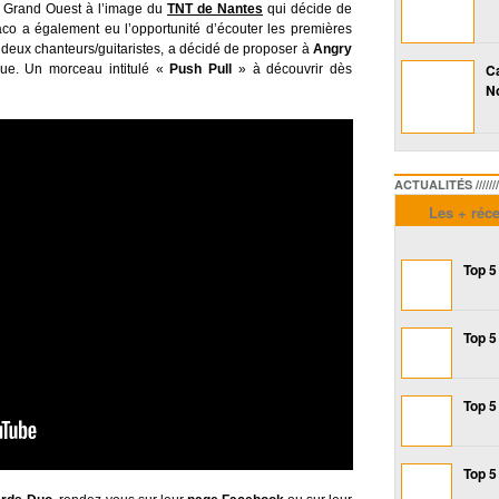
u Grand Ouest à l’image du
TNT de Nantes
qui décide de
co a également eu l’opportunité d’écouter les premières
 deux chanteurs/guitaristes, a décidé de proposer à
Angry
Ca
ique. Un morceau intitulé «
Push Pull
» à découvrir dès
No
ACTUALITÉS /////////////
Les + réc
Top 5
Top 5
Top 5
Top 5