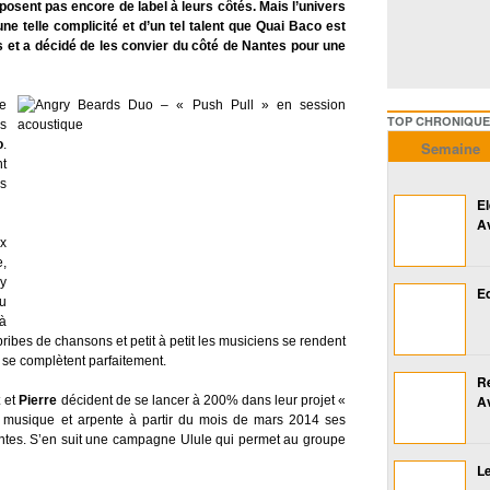
posent pas encore de label à leurs côtés. Mais l’univers
ne telle complicité et d’un tel talent que Quai Baco est
et a décidé de les convier du côté de Nantes pour une
e
TOP CHRONIQUES ///////
s
o
.
Semaine
t
es
E
A
x
e,
ay
Ed
u
à
ibes de chansons et petit à petit les musiciens se rendent
 se complètent parfaitement.
R
A
x
et
Pierre
décident de se lancer à 200% dans leur projet «
 musique et arpente à partir du mois de mars 2014 ses
ntes. S’en suit une campagne Ulule qui permet au groupe
Le