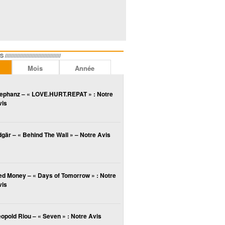
//////////////////////////////
Mois
Année
lephanz – « LOVE.HURT.REPAT » : Notre
vis
gär – « Behind The Wall » – Notre Avis
ed Money – « Days of Tomorrow » : Notre
vis
opold Riou – « Seven » : Notre Avis