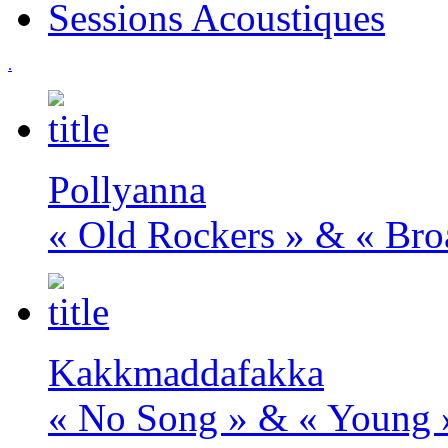
Sessions Acoustiques
.
Pollyanna
« Old Rockers » & « Bro
Kakkmaddafakka
« No Song » & « Young 