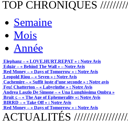
TOP CHRONIQUES ///////////////
Semaine
Mois
Année
Elephanz – « LOVE.HURT.REPAT » : Notre Avis
Edgär – « Behind The Wall » – Notre Avis
Red Money – « Days of Tomorrow » : Notre Avis
Leopold Riou – « Seven » : Notre Avis
Cachemire – « Suffit juste d’une seconde » : Notre avis
Feu! Chatterton – « Labyrinthe » : Notre Avis
Andrea Laszlo De Simone – « Una Lunghissima Ombra »
Bruit ≤ – « The Age of Ephemerality »: Notre Avis
BIRRD – « Take Off » : Notre Avis
Red Money – « Days of Tomorrow » : Notre Avis
ACTUALITÉS /////////////////////