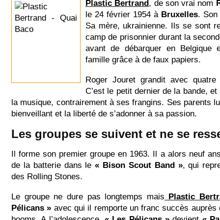
Plastic Bertrand
, de son vrai nom
le 24 février 1954 à
Bruxelles
. Son 
Sa mère, ukrainienne. Ils se sont 
camp de prisonnier durant la secon
avant de débarquer en Belgique e
famille grâce à de faux papiers.
Roger Jouret grandit avec quatre
C’est le petit dernier de la bande, et 
la musique, contrairement à ses frangins. Ses parents lui
bienveillant et la liberté de s’adonner à sa passion.
Les groupes se suivent et ne se res
Il forme son premier groupe en 1963. Il a alors neuf ans,
de la batterie dans le
« Bison Scout Band »
, qui rep
des Rolling Stones.
Le groupe ne dure pas longtemps mais
Plastic Bert
Pélicans »
avec qui il remporte un franc succès auprès d
booms. A l’adolescence,
« Les Pélicans »
devient
« Pa