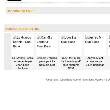
/// COMMENTAIRES
/// JUSQU'AU JOUR OÙ...
.
Pirate se
La Grande Sophie
Camélia Jordana
JoeyStarr quitte
Ann’so M est
arquer
est repérée par
participe à La
l’acide et le graff
soutenue par
à son
Jean-Louis
Nouvelle Star
pour suprême
Louis Bertignac
ace
Foulquier
NTM
Copyright : Quai Baco
Stimuli
-
Mentions légales
-
S'a