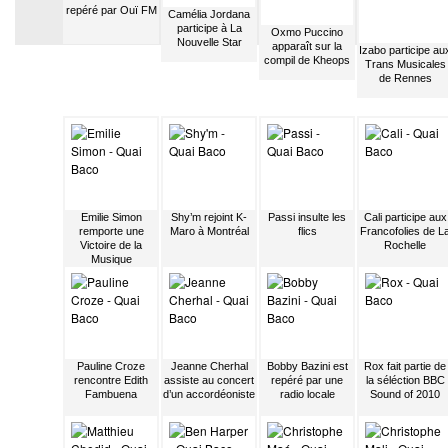
repéré par Ouï FM
Camélia Jordana
participe à La
Oxmo Puccino
Nouvelle Star
apparaît sur la
Izabo participe au
compil de Kheops
Trans Musicales
de Rennes
Emilie Simon
Shy’m rejoint K-
Passi insulte les
Cali participe aux
remporte une
Maro à Montréal
flics
Francofolies de L
Victoire de la
Rochelle
Musique
Pauline Croze
Jeanne Cherhal
Bobby Bazini est
Rox fait partie de
rencontre Edith
assiste au concert
repéré par une
la séléction BBC
Fambuena
d’un accordéoniste
radio locale
Sound of 2010