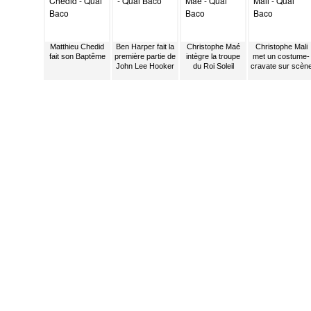
Matthieu Chedid
Ben Harper fait la
Christophe Maé
Christophe Mali
fait son Baptême
première partie de
intègre la troupe
met un costume-
John Lee Hooker
du Roi Soleil
cravate sur scèn