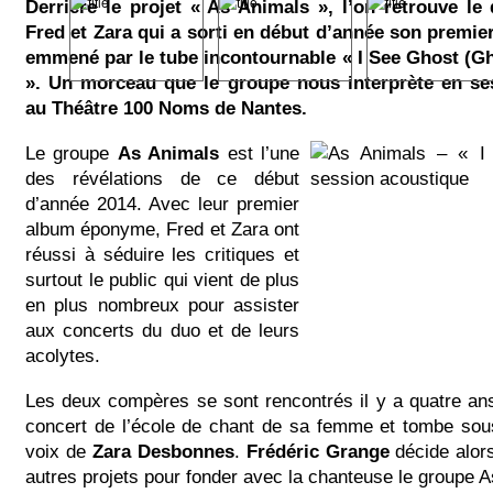
Derrière le projet « As Animals », l’on retrouve l
Fred et Zara qui a sorti en début d’année son prem
emmené par le tube incontournable « I See Ghost (G
». Un morceau que le groupe nous interprète en se
au Théâtre 100 Noms de Nantes.
Le groupe
As Animals
est l’une
des révélations de ce début
d’année 2014. Avec leur premier
album éponyme, Fred et Zara ont
réussi à séduire les critiques et
surtout le public qui vient de plus
en plus nombreux pour assister
aux concerts du duo et de leurs
acolytes.
Les deux compères se sont rencontrés il y a quatre an
concert de l’école de chant de sa femme et tombe sou
voix de
Zara Desbonnes
.
Frédéric Grange
décide alor
autres projets pour fonder avec la chanteuse le groupe 