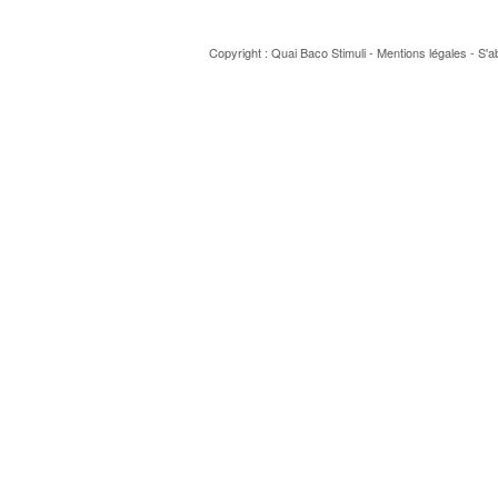
Copyright : Quai Baco
Stimuli
-
Mentions légales
-
S'a