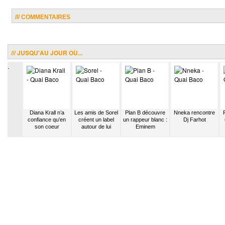
/// COMMENTAIRES
/// JUSQU'AU JOUR OÙ...
.
arage
Diana Krall n’a
Les amis de Sorel
Plan B découvre
Nneka rencontre
se le
confiance qu’en
créent un label
un rappeur blanc :
Dj Farhot
que de
son coeur
autour de lui
Eminem
 Break