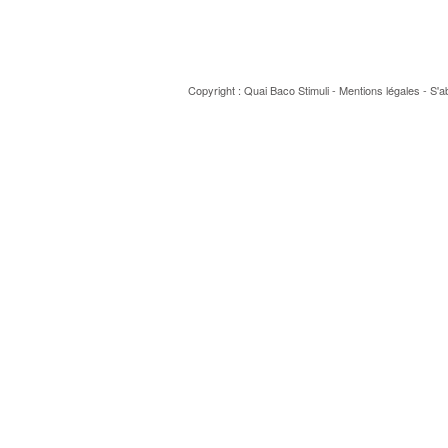
Copyright : Quai Baco
Stimuli
-
Mentions légales
-
S'a