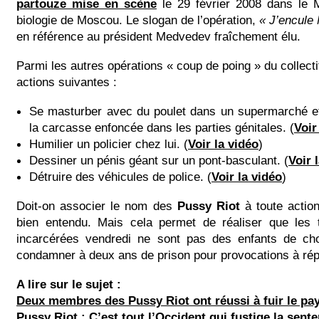
partouze mise en scène
le 29 février 2008 dans le 
biologie de Moscou. Le slogan de l’opération,
« J’encule
en référence au président Medvedev fraîchement élu.
Parmi les autres opérations « coup de poing » du collectif
actions suivantes :
Se masturber avec du poulet dans un supermarché et
la carcasse enfoncée dans les parties génitales. (
Voir
Humilier un policier chez lui. (
Voir la vidéo
)
Dessiner un pénis géant sur un pont-basculant. (
Voir 
Détruire des véhicules de police. (
Voir la vidéo
)
Doit-on associer le nom des
Pussy Riot
à toute actio
bien entendu. Mais cela permet de réaliser que les tr
incarcérées vendredi ne sont pas des enfants de ch
condamner à deux ans de prison pour provocations à répé
A lire sur le sujet :
Deux membres des Pussy Riot ont réussi à fuir le pa
Pussy Riot : C’est tout l’Occident qui fustige la sente