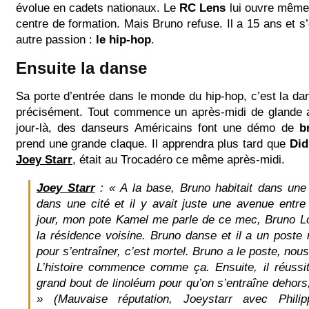
évolue en cadets nationaux. Le
RC Lens
lui ouvre même 
centre de formation. Mais Bruno refuse. Il a 15 ans et s
autre passion :
le hip-hop
.
Ensuite la danse
Sa porte d’entrée dans le monde du hip-hop, c’est la da
précisément. Tout commence un après-midi de glande
jour-là, des danseurs Américains font une démo de
b
prend une grande claque. Il apprendra plus tard que
Did
Joey Starr
, était au Trocadéro ce même après-midi.
Joey Starr
:
« A la base, Bruno habitait dans une
dans une cité et il y avait juste une avenue entr
jour, mon pote Kamel me parle de ce mec, Bruno Lo
la résidence voisine. Bruno danse et il a un poste
pour s’entraîner, c’est mortel. Bruno a le poste, nous
L’histoire commence comme ça. Ensuite, il réussi
grand bout de linoléum pour qu’on s’entraîne dehors,
»
(Mauvaise réputation, Joeystarr avec Phili