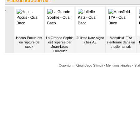
/// JUSQU'AU JOUR OÙ...
.
d exporte
Hocus Pocus est
La Grande Sophie
Juliette Katz signe
Mansfield. TYA
ualité
en rupture de
est repérée par
chez AZ
s’enferme dans un
stock
Jean-Louis
studio nantais
Foulquier
Copyright : Quai Baco
Stimuli
-
Mentions légales
-
S'a